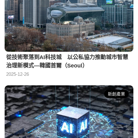
從技術聚落到AI科技城 以公私協力推動城市智慧
治理新模式—韓國首爾（Seoul）
2025-12-26
新創產業