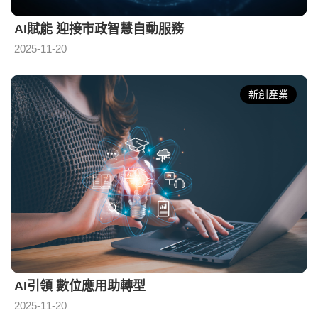
AI賦能 迎接市政智慧自動服務
2025-11-20
新創產業
AI引領 數位應用助轉型
2025-11-20