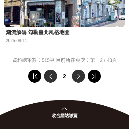
潮流解碼 勾勒臺北風格地圖
2025-09-11
資料總筆數：
515
筆 目前所在頁次：第
2 / 43
頁
2
收合
網站導覽