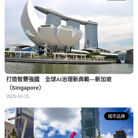
打造智慧強國 全球AI治理新典範—新加坡
（Singapore）
2025-10-15
城市品牌