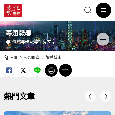
專
題
臺
報
北
導
選
產
-
單
經
臺
開
資
北
關
訊
產
網
經
網
主
資
站
意
訊
主
境
網
選
區
專題報導
單
分
類
開
盤點專題報導所有文章
關
首頁
專題報導
智慧城市
列
回
印
前
一
頁
熱門文章