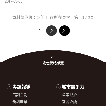
2017-09-08
資料總筆數：
24
筆 目前所在頁次：第
1 / 2
頁
1
收合
網站導覽
專題報導
城市競爭力
當期企劃
產業經濟
新創產業
宜居永續