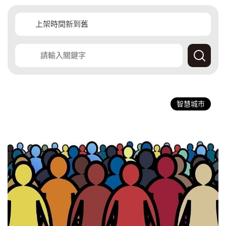
覽
覽
查
詢
產
經
智慧城市
快
訊
資
料