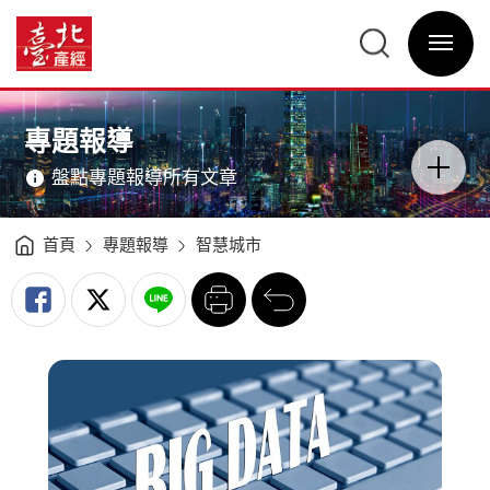
智
慧
臺
城
北
市
選
產
再
單
經
升
開
資
級
關
訊
開
網
放
網
主
平
站
意
臺
主
境
促
選
區
專題報導
創
單
分
新
類
-
開
臺
盤點專題報導所有文章
關
北
產
經
資
訊
網
首頁
專題報導
智慧城市
列
回
印
前
一
頁