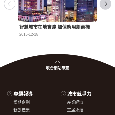
智慧城市在地實踐 加值應用創商機
連結
發布日期：
2015-12-18
2017-0
收合
網站導覽
專題報導
城市競爭力
當期企劃
產業經濟
新創產業
宜居永續