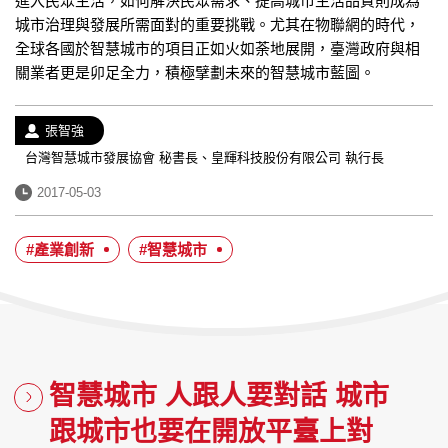
進入民眾生活，如何解決民眾需求、提高城市生活品質則成為
城市治理與發展所需面對的重要挑戰。尤其在物聯網的時代，
全球各國於智慧城市的項目正如火如荼地展開，臺灣政府與相
關業者更是卯足全力，積極擘劃未來的智慧城市藍圖。
作
張智強
者：
經
台灣智慧城市發展協會 秘書長、皇輝科技股份有限公司 執行長
歷：
發
2017-05-03
布
日
#產業創新
#智慧城市
期：
智慧城市 人跟人要對話 城市
跟城市也要在開放平臺上對