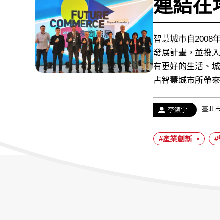
連結在
智慧城市自200
發展計畫，並投入
有更好的生活、城
占智慧城市所帶來
經
臺北
作
李鎮宇
歷：
者：
#產業創新