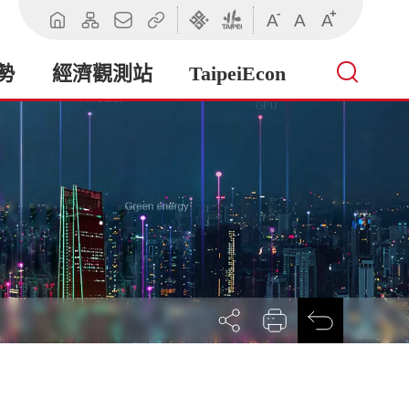
-
+
A
A
A
回
網
聯
相
臺
臺
首
站
絡
關
北
北
頁
導
我
連
市
市
勢
經濟觀測站
TaipeiEcon
覽
們
結
政
政
府
府
產
業
發
展
局
展
列
回
開
印
前
社
一
群
頁
按
鈕