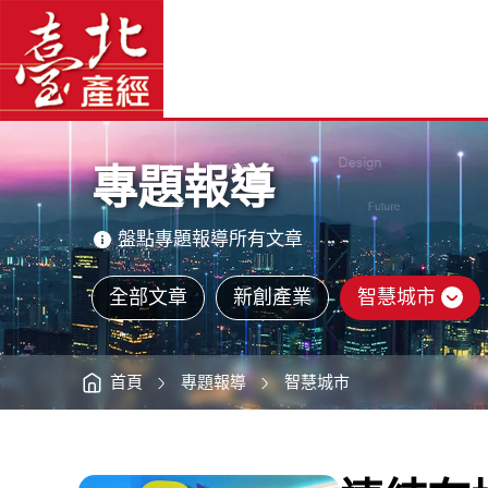
連
臺
結
北
在
產
地
經
共
資
創
訊
網
智
網
站
慧
主
生
選
態
單
圈
-
主
臺
意
北
境
產
區
經
專題報導
資
訊
網
盤點專題報導所有文章
全部文章
新創產業
智慧城市
首頁
專題報導
智慧城市
:::