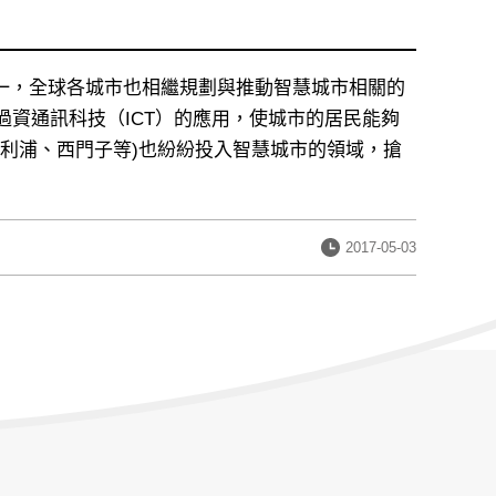
之一，全球各城市也相繼規劃與推動智慧城市相關的
資通訊科技（ICT）的應用，使城市的居民能夠
飛利浦、西門子等)也紛紛投入智慧城市的領域，搶
發
2017-05-03
布
日
期：