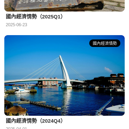
國內經濟情勢（2025Q1）
2025-06-23
國內經濟情勢
國內經濟情勢（2024Q4）
2025-04-01