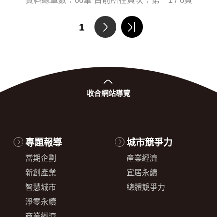
資料總筆數：
66
筆 目前所在頁次：第
1 / 6
頁
1
收合
網站導覽
專題報導
城市競爭力
當期企劃
產業經濟
新創產業
宜居永續
智慧城市
總體競爭力
淨零永續
商業經濟