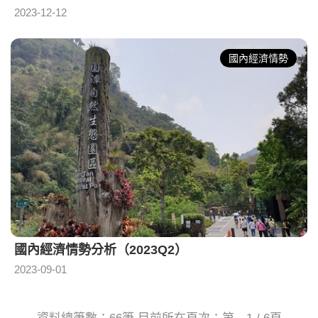
2023-12-12
國內經濟情勢
國內經濟情勢分析（2023Q2）
2023-09-01