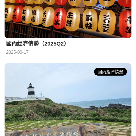
國內經濟情勢（2025Q2）
2025-09-17
國內經濟情勢