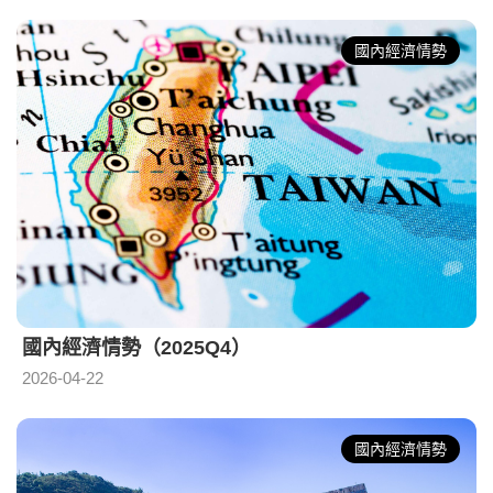
國內經濟情勢
國內經濟情勢（2025Q4）
2026-04-22
國內經濟情勢