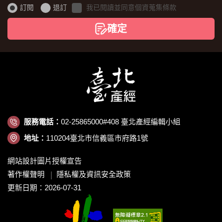
證
訂閱
退訂
我已閱讀並同意個資蒐集條款
碼
確定
服務電話：
02-25865000#408 臺北產經編輯小組
地址：
110204臺北市信義區市府路1號
網站設計圖片授權宣告
著作權聲明
隱私權及資訊安全政策
更新日期：2026-07-31