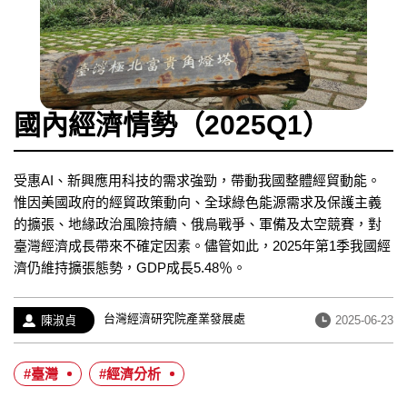
國內經濟情勢（2025Q1）
受惠AI、新興應用科技的需求強勁，帶動我國整體經貿動能。
惟因美國政府的經貿政策動向、全球綠色能源需求及保護主義
的擴張、地緣政治風險持續、俄烏戰爭、軍備及太空競賽，對
臺灣經濟成長帶來不確定因素。儘管如此，2025年第1季我國經
濟仍維持擴張態勢，GDP成長5.48％。
經
台灣經濟研究院產業發展處
作
發
陳淑貞
2025-06-23
歷：
者：
布
日
#臺灣
#經濟分析
期：