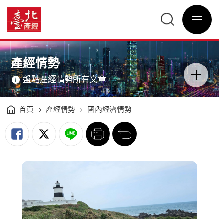
國
內
臺
經
北
濟
選
產
情
單
經
勢
開
資
（2025Q1）
關
訊
-
網
臺
網
主
北
站
意
產
主
境
經
選
區
產經情勢
資
單
分
訊
類
網
開
盤點產經情勢所有文章
關
首頁
產經情勢
國內經濟情勢
列
回
印
前
一
頁