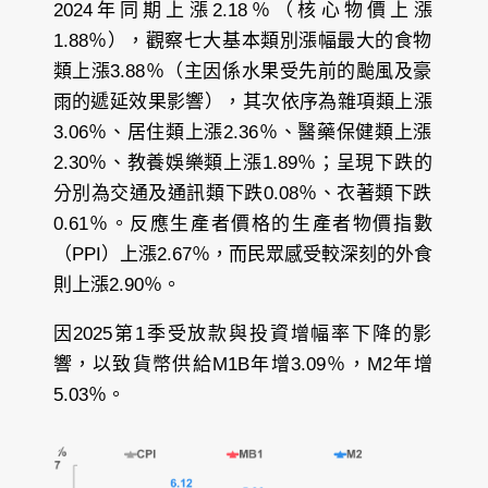
2024年同期上漲2.18％（核心物價上漲
1.88％），觀察七大基本類別漲幅最大的食物
類上漲3.88％（主因係水果受先前的颱風及豪
雨的遞延效果影響），其次依序為雜項類上漲
3.06％、居住類上漲2.36％、醫藥保健類上漲
2.30％、教養娛樂類上漲1.89％；呈現下跌的
分別為交通及通訊類下跌0.08％、衣著類下跌
0.61％。反應生產者價格的生產者物價指數
（PPI）上漲2.67％，而民眾感受較深刻的外食
則上漲2.90％。
因2025第1季受放款與投資增幅率下降的影
響，以致貨幣供給M1B年增3.09％，M2年增
5.03％。