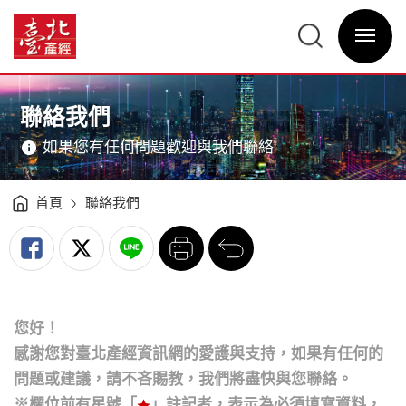
聯
絡
臺
我
北
們
選
產
-
單
經
臺
開
資
北
關
訊
產
網
經
網
主
資
站
意
訊
主
境
網
選
區
聯絡我們
單
如果您有任何問題歡迎與我們聯絡
首頁
聯絡我們
列
回
印
前
一
頁
您好！
感謝您對臺北產經資訊網的愛護與支持，如果有任何的
問題或建議，請不吝賜教，我們將盡快與您聯絡。
※欄位前有星號「
」註記者，表示為必須填寫資料，