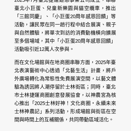
2025年7月臺北捷運遊憩事業公司成立，串聯
臺北小巨蛋、兒童新樂園與貓空纜車，推出
「三館同慶」、「小巨蛋20周年感恩回饋」等
活動，讓民眾在同一趟行程中結合展演、親子
與自然體驗，將單次到訪的消費動機橫向擴展
至多個場域，其中「小巨蛋20周年感恩回饋」
活動吸引近12萬人次參與。
而在文化場館與在地商圈串聯方面，2025年臺
北表演藝術中心透過「北藝生活」計畫，將戶
外廣場轉化為常態性免費展演空間，以藝文體
驗為誘因將人潮停留於士林街區；同時，臺北
市士林捷運商圈創意發展協會，以神農宮為核
心推出「2025士林好神！文化商圈・永續未來
士林神農記」系列活動，形成場館與街區在空
間與時間上的互補關係，共同帶動區域活化。