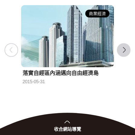
商業經濟
落實自經區內涵邁向自由經濟島
自由
2015-05-31
2015-0
發布日期：
收合
網站導覽