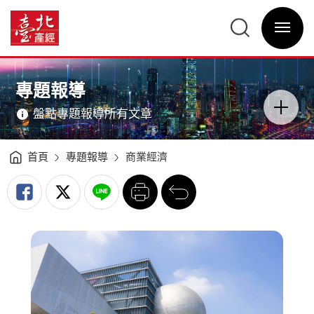
場
館
臺
走
北
進
選
產
城
單
經
市
開
資
帶
關
訊
動
網
商
網
主
圈
站
意
新
主
境
風
選
區
專題報導
景
單
分
-
類
臺
開
北
盤點專題報導所有文章
關
產
經
資
訊
網
首頁
專題報導
商業經濟
列
回
印
前
一
頁