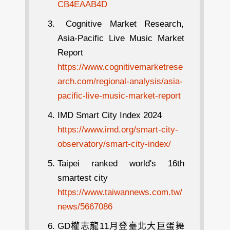
CB4EAAB4D
Cognitive Market Research,
Asia-Pacific Live Music Market
Report
https://www.cognitivemarketrese
arch.com/regional-analysis/asia-
pacific-live-music-market-report
IMD Smart City Index 2024
https://www.imd.org/smart-city-
observatory/smart-city-index/
Taipei ranked world's 16th
smartest city
https://www.taiwannews.com.tw/
news/5667086
GD權志龍11月登臺北大巨蛋舞