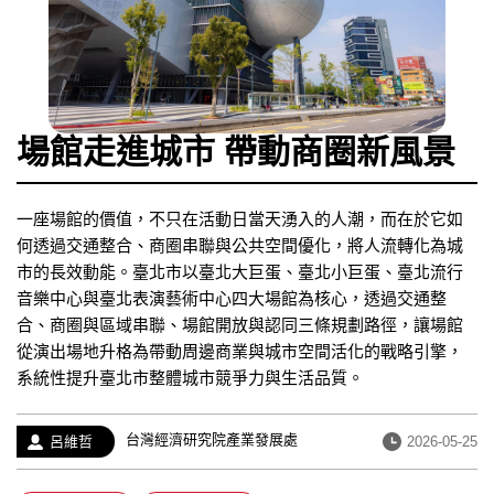
場館走進城市 帶動商圈新風景
一座場館的價值，不只在活動日當天湧入的人潮，而在於它如
何透過交通整合、商圈串聯與公共空間優化，將人流轉化為城
市的長效動能。臺北市以臺北大巨蛋、臺北小巨蛋、臺北流行
音樂中心與臺北表演藝術中心四大場館為核心，透過交通整
合、商圈與區域串聯、場館開放與認同三條規劃路徑，讓場館
從演出場地升格為帶動周邊商業與城市空間活化的戰略引擎，
系統性提升臺北市整體城市競爭力與生活品質。
經
台灣經濟研究院產業發展處
作
發
呂維哲
2026-05-25
歷：
者：
布