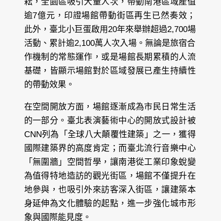
耘，全園區吸引大量人次，帶動南港區域產值
逾7億元，印證場館帶動街區再生已然奏效；
此外，臺北小巨蛋啟用20年來舉辦超過2,700場
活動、累計逾2,100萬人次入場。無論是旅宿合
作機制的常態運作，或是場館長期累積的人流
基礎，皆顯示場館對於區域發展已產生持續性
的帶動效果。
在空間開放方面，場館逐漸成為市民日常生活
的一部分。臺北表演藝術中心的開放式設計被
CNN列為「全球八大顛覆性建築」之一，獲得
國際建築界的高度肯定；而臺北流行音樂中心
「無圍牆」空間哲學，讓南港從工業印象蛻變
為值得特地造訪的觀光街區，場館不僅提升在
地參與，也吸引外來訪客深入街區，讓建築本
身延伸為文化體驗的起點，進一步強化城市形
象與國際能見度。