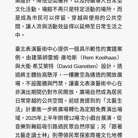
築設計、降低空間邊界，以及持續導入日常型
文化活動，場館不再只是特定活動的場所，而
是成為市民可以停留、穿越與使用的公共空
間，讓人流與活動效益得以延伸至日常生活之
中。
臺北表演藝術中心提供一個具示範性的實踐案
例。由建築師雷姆·庫哈斯（Rem Koolhaas）
與大衛·希艾萊特（David Gianotten）設計，透
過將主體抬高懸浮，一樓騰空為通透的開放廣
場，不設圍牆與門禁，讓臺北表演藝術中心在
非演出期間仍對市民開放，廣場自然成為居民
日常穿越的公共空間。前述曾提到的「北藝生
活」計畫進一步將廣場轉化為定期免費演出場
域，2025年上半年辦理12場次小戲台展演，從
音樂到舞蹈吸引路過民眾自然停留；另「跟著
北藝走讀士林」則帶領民眾探索周邊文化地標