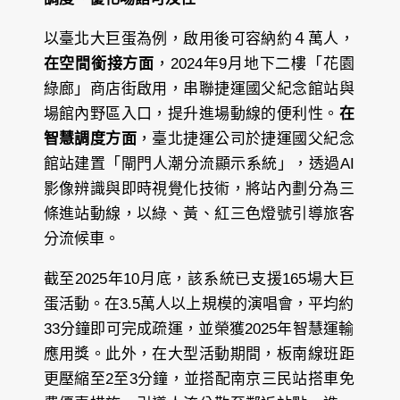
以臺北大巨蛋為例，啟用後可容納約４萬人，
在空間銜接方面
，2024年9月地下二樓「花園
綠廊」商店街啟用，串聯捷運國父紀念館站與
場館內野區入口，提升進場動線的便利性。
在
智慧調度方面
，臺北捷運公司於捷運國父紀念
館站建置「閘門人潮分流顯示系統」，透過AI
影像辨識與即時視覺化技術，將站內劃分為三
條進站動線，以綠、黃、紅三色燈號引導旅客
分流候車。
截至2025年10月底，該系統已支援165場大巨
蛋活動。在3.5萬人以上規模的演唱會，平均約
33分鐘即可完成疏運，並榮獲2025年智慧運輸
應用獎。此外，在大型活動期間，板南線班距
更壓縮至2至3分鐘，並搭配南京三民站搭車免