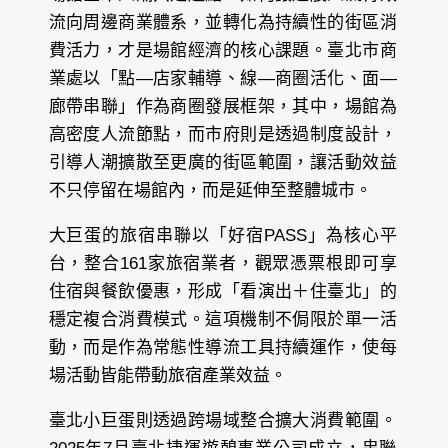
流向周邊商業體系，並轉化為持續性的街區消
費活力，才是場館經濟的核心課題。臺北市商
業處以「點—店家輔導、線—商圈活化、面—
廊帶串聯」作為商圈發展框架，其中，場館為
高密度人流節點，而市府則是透過制度設計，
引導人潮擴散至更廣的街區範圍，讓活動效益
不只停留在場館內，而是延伸至整體城市。
大巨蛋的旅宿串聯以「好宿PASS」為核心平
台，整合161家旅宿業者，觀眾憑票根即可享
住宿與餐飲優惠，形成「看演出＋住臺北」的
穩定複合消費模式。這項機制不侷限於單一活
動，而是作為常態性導流工具持續運作，使每
場活動皆能帶動旅宿產業效益。
臺北小巨蛋則透過跨場域整合擴大消費範圍。