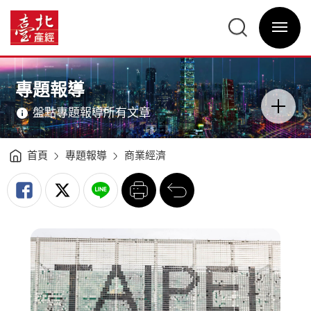
城
市
臺
發
北
展
選
產
的
單
經
新
開
資
引
關
訊
擎
網
場
網
主
館
站
意
經
主
境
濟
選
區
專題報導
成
單
分
形
類
-
開
臺
盤點專題報導所有文章
關
北
產
經
資
訊
網
首頁
專題報導
商業經濟
列
回
印
前
一
頁