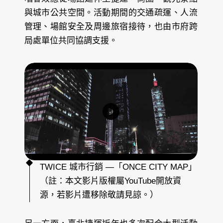
與城市公共空間。活動期間的交通疏運、人流
管理、場館安全及周邊旅宿接待，也由市府跨
局處單位共同協調支援。
T
W
I
C
E
城
市
行
銷
—
「
O
N
C
E
C
I
T
Y
M
A
TWICE 城市行銷 —「ONCE CITY MAP」
P
」
（註：本文影片版權屬YouTube開放資
源，若影片遭移除敬請見諒。）