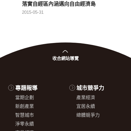
落實自經區內涵邁向自由經濟島
自由
2015-05-31
2015-0
發布日期：
收合
網站導覽
專題報導
城市競爭力
當期企劃
產業經濟
新創產業
宜居永續
智慧城市
總體競爭力
淨零永續