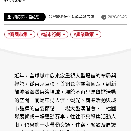
逐步成形。
經
台灣經濟研究院產業發展處
作
發
胡婷婷、呂維哲
2026-05-25
歷：
者：
布
日
#商圈市集
#城市行銷
#產業政策
期：
近年，全球城市愈來愈重視大型場館的布局與
經營。從東京巨蛋、首爾蠶室運動園區，到新
加坡濱海灣展演場域，場館不再只是舉辦活動
的空間，而是帶動人流、觀光、商業活動與城
市品牌的重要節點。一場大型演唱會、一檔國
際展覽或一場運動賽事，往往不只聚集活動人
潮，也會進一步帶動交通、住宿、餐飲及周邊