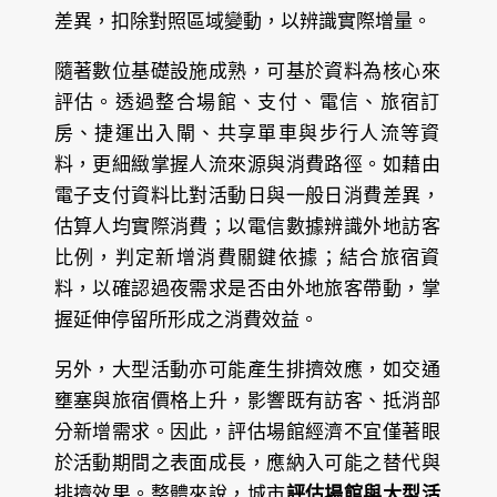
差異，扣除對照區域變動，以辨識實際增量。
隨著數位基礎設施成熟，可基於資料為核心來
評估。透過整合場館、支付、電信、旅宿訂
房、捷運出入閘、共享單車與步行人流等資
料，更細緻掌握人流來源與消費路徑。如藉由
電子支付資料比對活動日與一般日消費差異，
估算人均實際消費；以電信數據辨識外地訪客
比例，判定新增消費關鍵依據；結合旅宿資
料，以確認過夜需求是否由外地旅客帶動，掌
握延伸停留所形成之消費效益。
另外，大型活動亦可能產生排擠效應，如交通
壅塞與旅宿價格上升，影響既有訪客、抵消部
分新增需求。因此，評估場館經濟不宜僅著眼
於活動期間之表面成長，應納入可能之替代與
排擠效果。整體來說，城市
評估場館與大型活