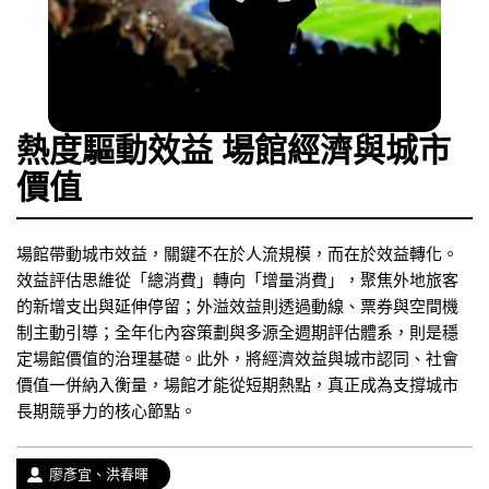
熱度驅動效益 場館經濟與城市
價值
場館帶動城市效益，關鍵不在於人流規模，而在於效益轉化。
效益評估思維從「總消費」轉向「增量消費」，聚焦外地旅客
的新增支出與延伸停留；外溢效益則透過動線、票券與空間機
制主動引導；全年化內容策劃與多源全週期評估體系，則是穩
定場館價值的治理基礎。此外，將經濟效益與城市認同、社會
價值一併納入衡量，場館才能從短期熱點，真正成為支撐城市
長期競爭力的核心節點。
作
廖彥宜、洪春暉