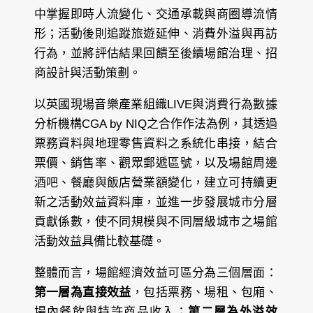
中掌握即時人流變化、交通承載與商圈導流情
形；活動後則追蹤旅遊延伸、消費外溢與再訪
行為，並將評估結果回饋至後續場館治理、招
商設計與活動策劃。
以英國現場音樂產業組織LIVE與消費行為數據
分析機構CGA by NIQ之合作作法為例，其透過
票務資料與地理零售資料之系統化串接，結合
票價、銷售率、觀眾郵遞區號，以及場館周邊
酒吧、餐廳與飯店營業額變化，建立可持續更
新之活動效益資料庫，並進一步發展城市分層
貢獻係數，使不同規模與不同層級城市之場館
活動效益具備比較基礎。
整體而言，場館經濟效益可區分為三個層面：
第一層為直接效益
，包括票務、場租、包廂、
場內餐飲與特許商品收入；
第二層為外溢效