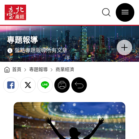
熱
度
臺
驅
北
動
選
產
效
單
經
益
開
資
場
關
訊
館
網
經
網
主
濟
站
意
與
主
境
城
選
區
專題報導
市
單
分
價
類
值
開
-
盤點專題報導所有文章
關
臺
北
產
經
資
訊
首頁
專題報導
商業經濟
網
列
回
印
前
一
頁