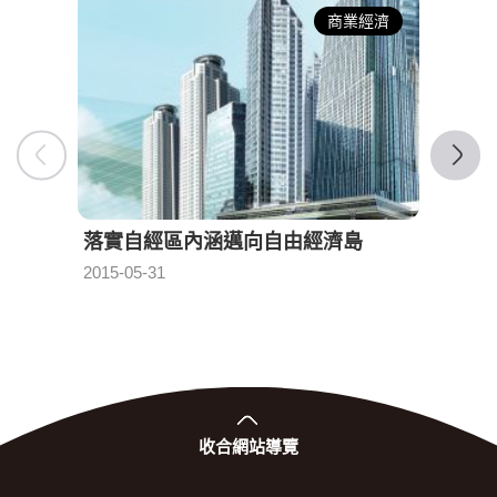
商業經濟
落實自經區內涵邁向自由經濟島
自由
2015-05-31
2015-0
發布日期：
收合
網站導覽