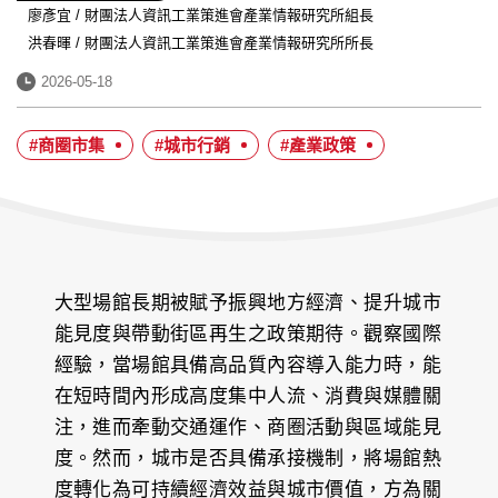
者：
經
廖彥宜 / 財團法人資訊工業策進會產業情報研究所組長
歷：
洪春暉 / 財團法人資訊工業策進會產業情報研究所所長
發
2026-05-18
布
日
#商圈市集
#城市行銷
#產業政策
期：
大型場館長期被賦予振興地方經濟、提升城市
能見度與帶動街區再生之政策期待。觀察國際
經驗，當場館具備高品質內容導入能力時，能
在短時間內形成高度集中人流、消費與媒體關
注，進而牽動交通運作、商圈活動與區域能見
度。然而，城市是否具備承接機制，將場館熱
度轉化為可持續經濟效益與城市價值，方為關