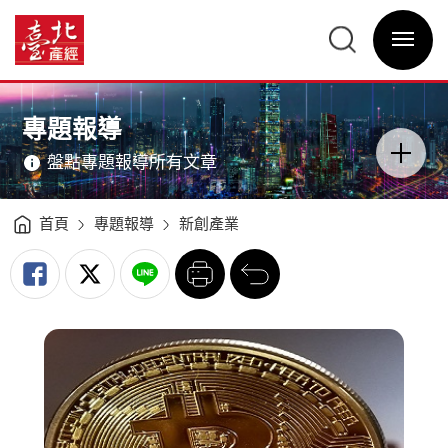
區
塊
臺
鏈
北
革
選
產
命
單
經
迎
開
資
向
關
訊
產
網
業
網
主
新
站
意
契
主
境
機
選
區
專題報導
-
單
分
臺
類
北
開
產
盤點專題報導所有文章
關
經
資
訊
網
首頁
專題報導
新創產業
列
回
印
前
一
頁