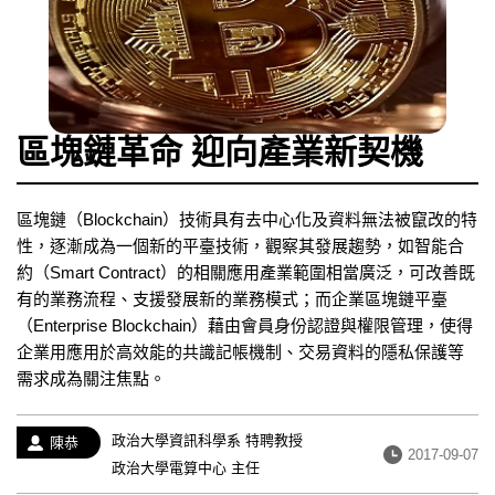
區塊鏈革命 迎向產業新契機
區塊鏈（Blockchain）技術具有去中心化及資料無法被竄改的特
性，逐漸成為一個新的平臺技術，觀察其發展趨勢，如智能合
約（Smart Contract）的相關應用產業範圍相當廣泛，可改善既
有的業務流程、支援發展新的業務模式；而企業區塊鏈平臺
（Enterprise Blockchain）藉由會員身份認證與權限管理，使得
企業用應用於高效能的共識記帳機制、交易資料的隱私保護等
需求成為關注焦點。
經
政治大學資訊科學系 特聘教授
作
陳恭
發
2017-09-07
歷：
政治大學電算中心 主任
者：
布