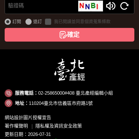
MAIL
驗
證
訂閱
退訂
我已閱讀並同意個資蒐集條款
碼
確定
服務電話：
02-25865000#408 臺北產經編輯小組
地址：
110204臺北市信義區市府路1號
網站設計圖片授權宣告
著作權聲明
隱私權及資訊安全政策
更新日期：2026-07-31