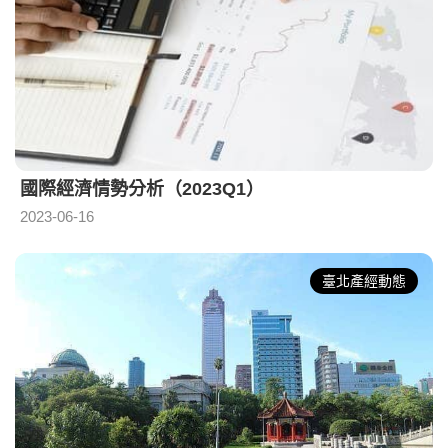
國際經濟情勢分析（2023Q1）
2023-06-16
臺北產經動態