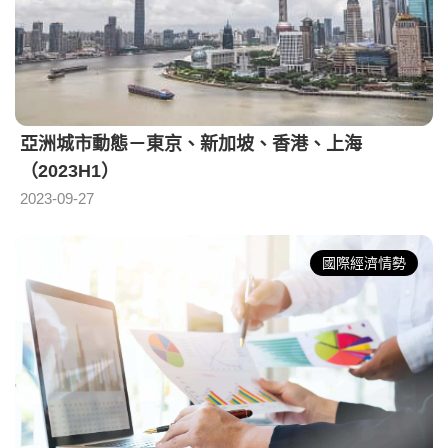
亞洲城市動態－東京、新加坡、香港、上海
（2023H1）
2023-09-27
國際經濟情勢