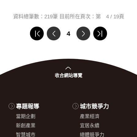
資料總筆數：
219
筆 目前所在頁次：第
4 / 19
頁
4
收合
網站導覽
專題報導
城市競爭力
當期企劃
產業經濟
新創產業
宜居永續
智慧城市
總體競爭力