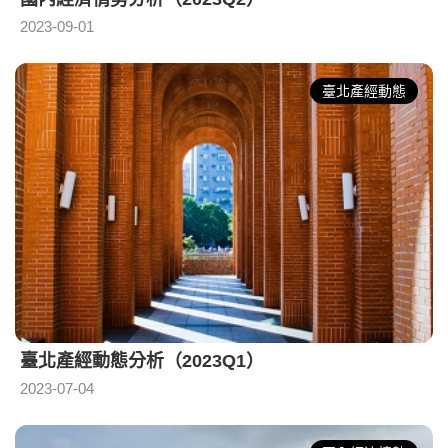
2023-09-01
臺北產經動態
臺北產經動態分析（2023Q1）
2023-07-04