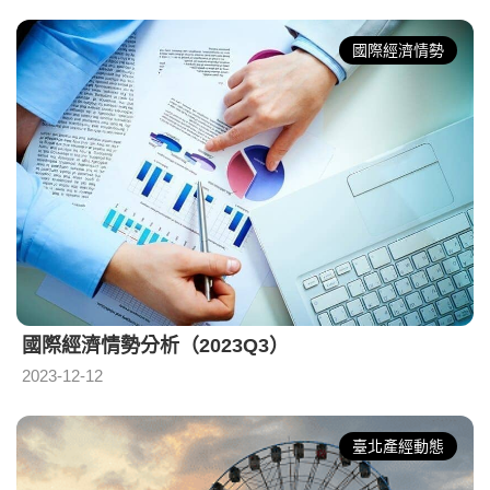
國際經濟情勢
國際經濟情勢分析（2023Q3）
2023-12-12
臺北產經動態