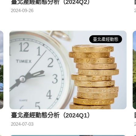
臺北產經動態分析（2024Q2）
2024-09-26
臺北產經動態
臺北產經動態分析（2024Q1）
2024-07-03