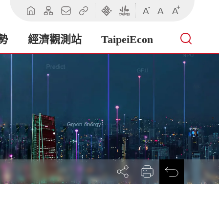
-
+
A
A
A
回
網
聯
相
臺
臺
首
站
絡
關
北
北
頁
導
我
連
市
市
勢
經濟觀測站
TaipeiEcon
覽
們
結
政
政
府
府
產
業
發
展
局
展
列
回
開
印
前
社
一
群
頁
按
鈕