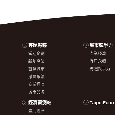
專題報導
城市競爭力
當期企劃
產業經濟
新創產業
宜居永續
智慧城市
總體競爭力
淨零永續
商業經濟
城市品牌
經濟觀測站
TaipeiEcon
臺北經濟