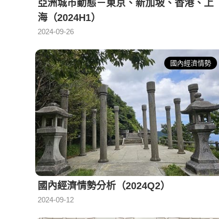
亞洲城市動態－東京、新加坡、香港、上
海（2024H1）
2024-09-26
國內經濟情勢
國內經濟情勢分析（2024Q2）
2024-09-12