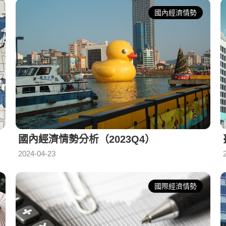
國內經濟情勢
國內經濟情勢分析（2023Q4）
2024-04-23
國際經濟情勢