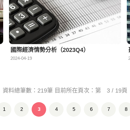
國際經濟情勢分析（2023Q4）
2024-04-19
資料總筆數：
219
筆 目前所在頁次：第
3 / 19
頁
1
2
3
4
5
6
7
8