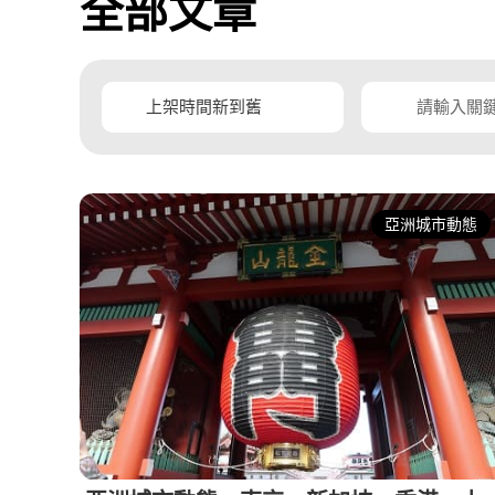
全部文章
亞洲城市動態