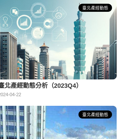
臺北產經動態
臺北產經動態分析（2023Q4）
2024-04-22
臺北產經動態