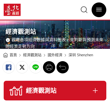
深
圳
臺
Shenzhen
北
-
選
產
經
單
經
濟
開
資
觀
關
訊
測
網
站
網
主
-
站
意
臺
主
境
北
選
區
經濟觀測站
產
單
經
資
訊
觀察各項經濟數據與資料圖表，來判斷與預測未來
網
的經濟走勢方向
首頁
經濟觀測站
國外經濟
深圳 Shenzhen
列
回
印
前
一
頁
經濟觀測站
開
啟
選
單