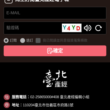
E-
MAIL
驗
證
訂閱
退訂
我已閱讀並同意個資蒐集條款
碼
確定
服務電話：
02-25865000#408 臺北產經編輯小組
地址：
110204臺北市信義區市府路1號