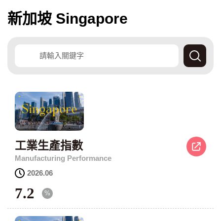
新加坡 Singapore
查
詢
資
料
工業生產指數
Manufacturing Performance
資
2026.06
料
7.2
年
%
月
：