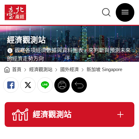
新
加
臺
坡
北
Singapore
選
產
-
單
經
經
開
資
濟
關
訊
觀
網
測
網
主
站
站
意
-
主
境
臺
選
區
經濟觀測站
北
單
產
經
資
觀察各項經濟數據與資料圖表，來判斷與預測未來
訊
網
的經濟走勢方向
首頁
經濟觀測站
國外經濟
新加坡 Singapore
列
回
印
前
一
頁
經濟觀測站
開
啟
選
單