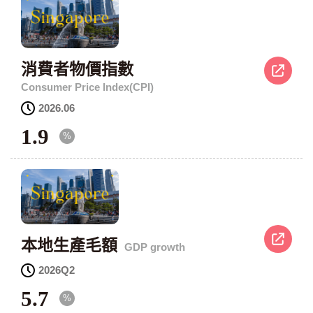
消費者物價指數
Consumer Price Index(CPI)
資
2026.06
料
1.9
年
%
月
：
本地生產毛額
GDP growth
資
2026Q2
料
5.7
年
%
月