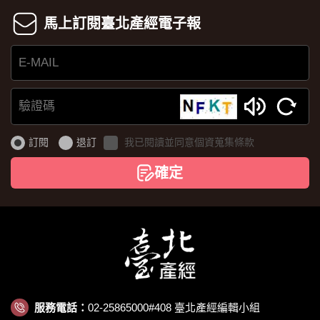
馬上訂閱臺北產經電子報
E-
MAIL
驗
證
訂閱
退訂
我已閱讀並同意個資蒐集條款
碼
確定
服務電話：
02-25865000#408 臺北產經編輯小組