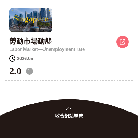
：
勞動市場動態
Labor Market—Unemployment rate
資
2026.05
料
2.0
年
%
月
：
收合
網站導覽