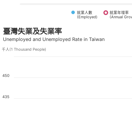
就業人數
就業年增率
(Employed)
(Annual Gro
End of interactive chart.
臺灣失業及失業率
臺灣失業及失業率
Combination chart with 3 data series.
Unemployed and Unemployed Rate in Taiwan
The chart has 2 X axes displaying Time, and navigator-x-axis.
The chart has 3 Y axes displaying 千人(1 Thousand People), 失業率(Unemployed Rate)(%), and na
Unemployed and Unemployed Rate in Taiwan
千人(1 Thousand People)
450
435
420
馬上滑到下方訂閱臺北產經電子報，掌握最新趨勢！