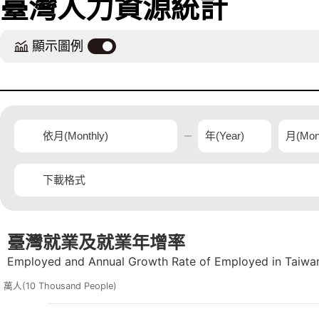
臺灣人力資源統計
顯示圖例
臺灣就業及就業年增率
臺灣就業及就業年增率
Combination chart with 3 data series.
Employed and Annual Growth Rate of Employed in Taiwan
The chart has 2 X axes displaying Time, and navigator-x-axis.
The chart has 3 Y axes displaying 萬人(10 Thousand People), 年增率(Annual Growth Rate)(%), and
Employed and Annual Growth Rate of Employed in Taiwa
萬人(10 Thousand People)