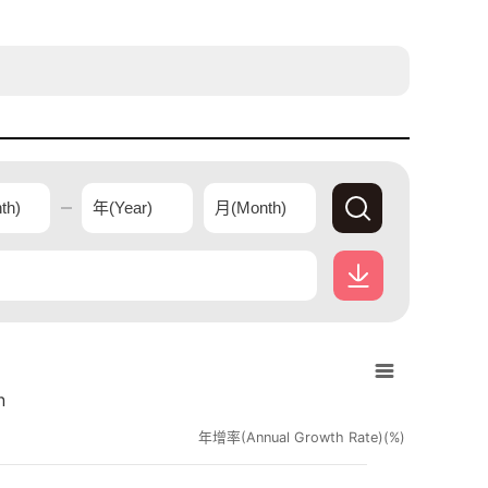
查
詢
經
下
濟
載
觀
經
測
濟
站
 navigator-y-axis.
n
觀
資
測
年增率(Annual Growth Rate)(%)
料
站
資