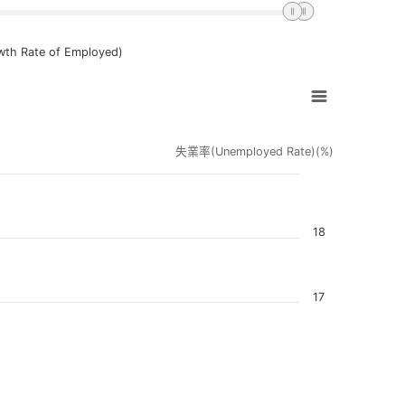
wth Rate of Employed)
vigator-y-axis.
失業率(Unemployed Rate)(%)
18
17
16