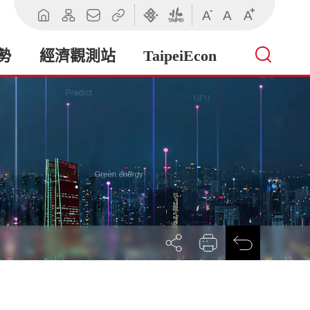
-
+
A
A
A
回
網
聯
相
臺
臺
首
站
絡
關
北
北
頁
導
我
連
市
市
勢
經濟觀測站
TaipeiEcon
覽
們
結
政
政
府
府
產
業
發
展
局
展
列
回
開
印
前
社
一
群
頁
按
鈕