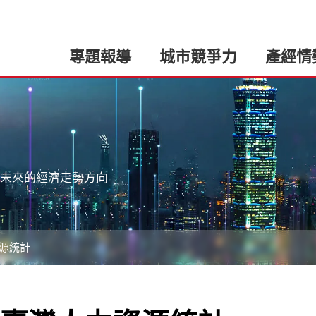
專題報導
城市競爭力
產經情
未來的經濟走勢方向
源統計
:::