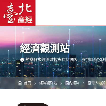
經
臺
濟
北
觀
產
測
經
站
資
-
訊
網
臺
網
站
北
主
產
選
經
單
資
訊
主
網
意
境
區
經濟觀測站
觀察各項經濟數據與資料圖表，來判斷與預測
首頁
經濟觀測站
國內經濟
臺灣人力資
:::