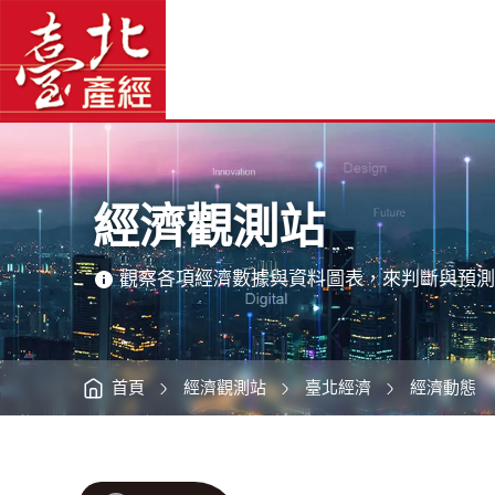
經
臺
濟
北
觀
產
測
經
站
資
-
訊
網
臺
網
站
北
主
產
選
經
單
資
訊
主
網
意
境
區
經濟觀測站
觀察各項經濟數據與資料圖表，來判斷與預測
首頁
經濟觀測站
臺北經濟
經濟動態
:::