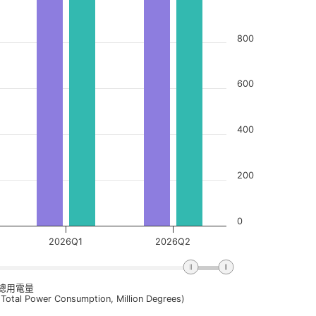
800
600
400
200
0
2026Q1
2026Q2
總用電量
(Total Power Consumption, Million Degrees)