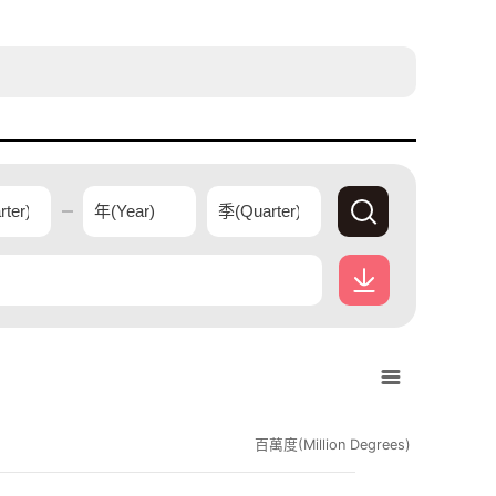
查
詢
經
下
濟
載
觀
經
測
濟
站
.
觀
資
測
百萬度(Million Degrees)
料
站
資