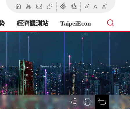
-
+
A
A
A
回
網
聯
相
臺
臺
首
站
絡
關
北
北
頁
導
我
連
市
市
勢
經濟觀測站
TaipeiEcon
覽
們
結
政
政
府
府
產
業
發
展
局
展
列
回
開
印
前
社
一
群
頁
按
鈕