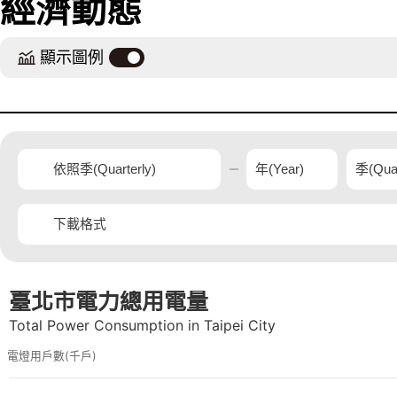
經濟動態
顯示圖例
臺北市電力總用電量
臺北市電力總用電量
Combination chart with 3 data series.
Total Power Consumption in Taipei City
The chart has 2 X axes displaying Time, and navigator-x-axis.
The chart has 3 Y axes displaying 電燈用戶數(千戶), 百萬度(Million Degrees), and navigator-y-axis
Total Power Consumption in Taipei City
電燈用戶數(千戶)