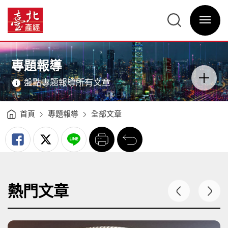
專
題
臺
報
北
導
選
產
-
單
經
臺
開
資
北
關
訊
產
網
經
網
主
資
站
意
訊
主
境
網
選
區
專題報導
單
分
類
開
盤點專題報導所有文章
關
首頁
專題報導
全部文章
列
回
印
前
一
頁
熱門文章