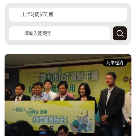
覽
覽
查
詢
產
經
商業經濟
快
訊
資
料