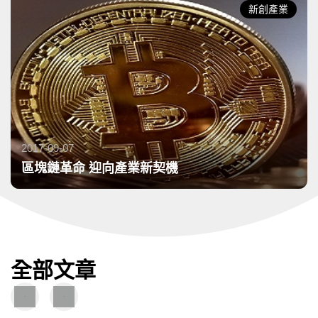
新創產業
2017-09-07
發布日期：
區塊鏈革命 迎向產業新契機
全部文章
圖
圖
文
片
導
導