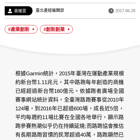
經
臺北產經編輯部
作
發
黃暖雲
2017-06-28
歷：
者：
布
日
#產業創新
#創新創業
期：
根據Garmin統計，2015年臺灣在運動產業規模
約新台幣1.11兆元，其中路跑每年創造的商機
已經超過新台幣160億元。依據跑者廣場全國
賽事網站統計資料，全臺灣路跑賽事從2010年
124場，到2016年已超過600場，成長近5倍，
平均每週約11場比賽在全國各地舉行，顯示路
跑參賽熱潮似乎仍在持續延燒;而路跑協會推估
有長期路跑習慣的民眾超過40萬，路跑顯然已