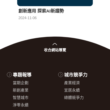
創新應用 探索AI新趨勢
倫理
發布日期：
2024-11-06
2024-1
收合
網站導覽
專題報導
城市競爭力
當期企劃
產業經濟
新創產業
宜居永續
智慧城市
總體競爭力
淨零永續