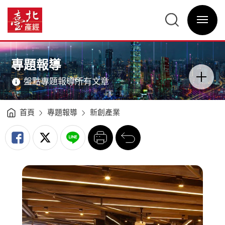
連
結
臺
創
北
新
選
產
創
單
經
業
開
資
看
關
訊
見
網
運
網
主
動
站
意
產
主
境
業
選
區
專題報導
新
單
分
亮
類
點
開
-
盤點專題報導所有文章
關
臺
北
產
經
資
訊
首頁
專題報導
新創產業
網
列
回
印
前
一
頁