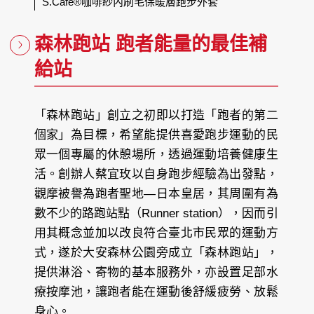
S.Café®咖啡紗內刷毛保暖層跑步外套
森林跑站 跑者能量的最佳補
給站
「森林跑站」創立之初即以打造「跑者的第二
個家」為目標，希望能提供喜愛跑步運動的民
眾一個專屬的休憩場所，透過運動培養健康生
活。創辦人蔡宜玫以自身跑步經驗為出發點，
觀摩被譽為跑者聖地—日本皇居，其周圍有為
數不少的路跑站點（Runner station），因而引
用其概念並加以改良符合臺北市民眾的運動方
式，遂於大安森林公園旁成立「森林跑站」，
提供淋浴、寄物的基本服務外，亦設置足部水
療按摩池，讓跑者能在運動後舒緩疲勞、放鬆
身心。