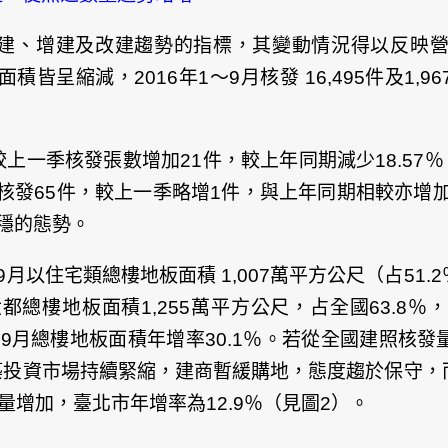
建、增建及改建趨勢的指標，其變動情況得以反映
皆呈縮減，2016年1～9月核發 16,495件及1,
較上一季核發張數增加21件，較上年同期減少18.57
季共核發65件，較上一季略增1件，與上年同期相較亦增
回穩的態勢。
以住宅類總樓地板面積 1,007萬平方公尺（占51.
總樓地板面積1,255萬平方公尺，占全國63.8％
9月總樓地板面積年增率30.1％。若從全國建照核發量來
投資市場持續緊縮，建商暫緩購地，態度趨於保守，而
量增加，臺北市年增率為12.9％（見圖2）。