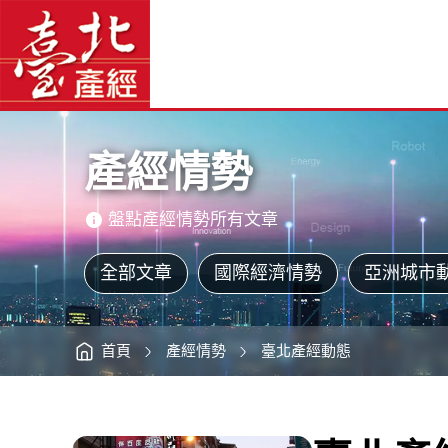
臺
臺
北
北
產
產
經
經
動
資
態
訊
網
分
網
站
析
主
（2016Q3）
選
-
單
臺
北
主
產
意
經
境
資
區
訊
產經情勢
網
盤點產經情勢所有文章
全部文章
國際經濟情勢
亞洲城市
首頁
產經情勢
臺北產經動態
:::