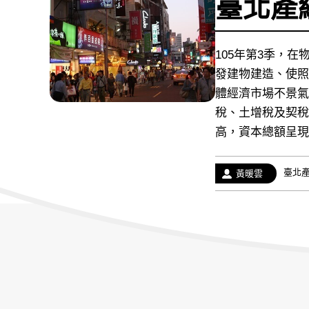
臺北產經
105年第3季，
發建物建造、使照
體經濟市場不景氣
稅、土增稅及契稅
高，資本總額呈現
經
臺北
作
黃暖雲
歷：
者：