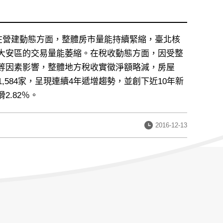
大。在營建動態方面，整體房市量能持續緊縮，臺北核
大安區的交易量能萎縮。在稅收動態方面，因受整
等因素影響，整體地方稅收實徵淨額略減，房屋
584家，呈現連續4年遞增趨勢，並創下近10年新
.82％。
發
2016-12-13
布
日
期：