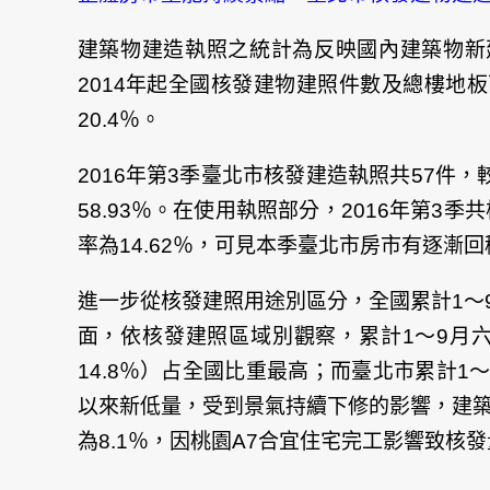
建築物建造執照之統計為反映國內建築物新
2014年起全國核發建物建照件數及總樓地板面積
20.4％。
2016年第3季臺北市核發建造執照共57件，
58.93％。在使用執照部分，2016年第3
率為14.62％，可見本季臺北市房市有逐漸
進一步從核發建照用途別區分，全國累計1～9月
面，依核發建照區域別觀察，累計1～9月六都
文
章
導
14.8％）占全國比重最高；而臺北市累計1～
覽
以來新低量，受到景氣持續下修的影響，建築
為8.1％，因桃園A7合宜住宅完工影響致核發