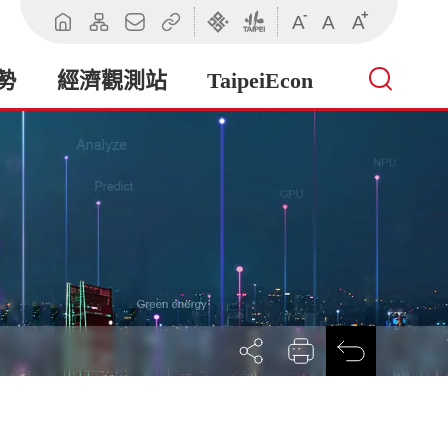
-
+
A
A
A
回
網
聯
相
臺
臺
首
站
絡
關
北
北
頁
導
我
連
市
市
勢
經濟觀測站
TaipeiEcon
覽
們
結
政
政
府
府
產
業
發
展
局
展
列
回
開
印
前
社
一
群
頁
按
鈕