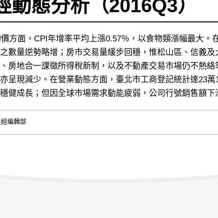
動態分析（2016Q3）
在物價方面，CPI年增率平均上漲0.57％，以食物類漲幅最
之數量逆勢略增；房市交易量緩步回穩，惟松山區、信義及
、房地合一課徵所得稅新制，以及不動產交易市場仍不熱絡
亦呈現減少。在營業動態方面，臺北市工商登記統計達23萬1,
穩健成長；但因全球市場需求動能疲弱，公司行號銷售額下滑2
產經編輯部