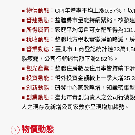
■ 物價動態：
CPI年增率平均上漲0.57％，
■ 營建動態：
整體房市量能持續緊縮，核發建
■ 所得層面：
家庭平均每戶可支配所得為131.
■ 稅收動態：
整體地方稅收實徵淨額略減，房
■ 營業動態：
臺北市工商登記統計達23萬1
能疲弱，公司行號銷售額下滑2.82％。
■ 觀光產業：
整體住房數及住用率皆持續下滑
■ 投資動能：
僑外投資金額較上一季大增35
■ 創新動能：
研發中心家數略增，知識密集型
■ 創業動態：
臺北市青創負責人之公司行號
人之現存及新增公司家數亦呈現增加趨勢。
物價動態