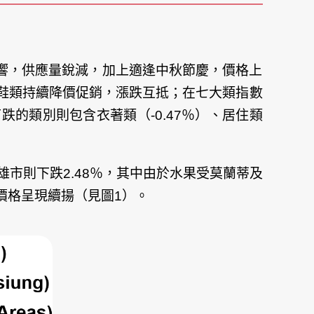
影響，供應量銳減，加上適逢中秋節慶，價格上
鞋類持續降價促銷，漲跌互抵；在七大類指數
下跌的類別則包含衣著類（-0.47％）、居住類
雄市則下跌2.48％，其中由於水果受莫蘭蒂及
價格呈現續揚（見圖1）。