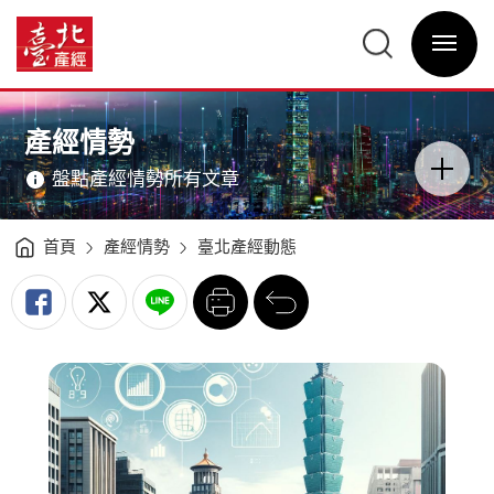
臺
北
臺
產
北
經
選
產
動
單
經
態
開
資
（2026Q1）
關
訊
-
網
臺
網
主
北
站
意
產
主
境
經
選
區
產經情勢
資
單
分
訊
類
網
開
盤點產經情勢所有文章
關
首頁
產經情勢
臺北產經動態
列
回
印
前
一
頁