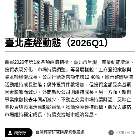
臺北產經動態（2026Q1）
觀察2026年第1季各項經濟指標，臺北市呈現「產業動能增溫、
投資表現分化、市場持續調整」等發展樣貌：工商登記家數與
資本額穩健成長，公司行號銷售額年增12.48％，顯示整體經濟
活動維持成長動能；僑外投資件數增加，但投資金額受高基期
因素影響而減少，外商新設公司則維持成長。另一方面，新創
事業家數較去年同期減少，不動產交易市場持續降溫，反映企
業投資與市場活動趨於審慎。物價漲幅維持低檔，觀光與旅宿
市場維持穩定成長，持續支撐城市經濟發展。
經
台灣經濟研究院產業發展處
作
發
胡婷婷
2026-06-18
歷：