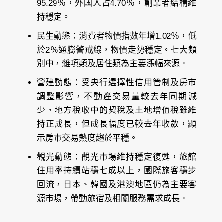
95.29％，外國人占4.70％，創業者結構維
持穩定。
民生動態：消費者物價指數年增1.02％，低
於2％通膨警戒線，物價走勢穩定。七大類
別中，雜項類及居住類為主要漲幅來源。
營建動態：受央行選擇性信用管制及房市
調整影響，不動產交易量較去年同期減
少，地方稅收中的契稅及土地增值稅雖維
持正成長，但成長幅度已較去年收斂，顯
示房市交易熱度趨於平穩。
觀光動態：觀光市場維持穩定復甦，旅館
住用率持續站穩七成以上，國際旅客穩步
回流，日本、韓國及港澳地區仍為主要客
源市場，帶動旅宿及相關服務需求成長。