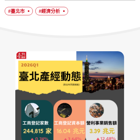
者：
布
日
#臺北市
#經濟分析
期：