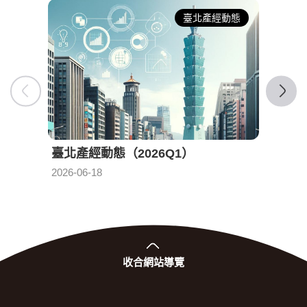
臺北產經動態
臺北產經動態（2026Q1）
臺北產
發布日期：
2026-06-18
2026-0
收合
網站導覽