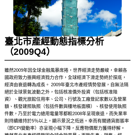
臺北市產經動態指標分析
（2009Q4）
雖然2009年因全球金融風暴席捲，世界經濟走勢嚴峻，幸賴各
國政府致力振興經濟戮力合作，全球經濟下滑走勢終於探底，
經濟由衰退轉為成長。 2009年臺北市產經情勢發展，自無法隔
絕於全球景氣波動之外，包括核准僑外投資（包括核准陸
資）、觀光旅館住用率、公司、行號及工廠登記家數以及營業
額、核發建照執照（包括件數與樓地板面積）、核發使用執照
件數，乃至於電力總用電量等都較2008年呈現衰退，而失業率
則持續維持於5％以上，顯示景況之低迷。幸而有關通貨膨脹率
（即CPI變動率）亦呈現小幅下降，反應物價壓力獲得紓解。