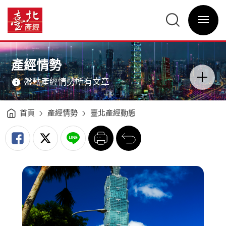
臺
北
臺
市
北
產
選
產
經
單
經
動
開
資
態
關
訊
指
網
標
網
主
分
站
意
析
主
境
（2009Q4）
選
區
產經情勢
-
單
分
臺
類
北
開
產
盤點產經情勢所有文章
關
經
資
訊
網
首頁
產經情勢
臺北產經動態
列
回
印
前
一
頁