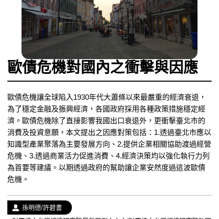
歐債危機對國內之衝擊與因應
歐債危機讓全球陷入1930年代大蕭條以來最嚴重的經濟衰退，
為了穩定金融及振興經濟，各國政府採用各種政策措施穩定經
濟。歐債危機除了直接影響我國出口衰退外，更衝擊臺北市的
消費及投資意願，本文提出之因應對策包括：1.透過臺北市應以
知識型產業聚落為主要發展方向、2.提供企業相關協助渡過經營
危機、3.透過商業活力促進消費、4.經濟決策均以強化執行力列
為首要等建議。以期透過政府的幫助讓企業安然度過這波歐債
危機。
作
孫明德/許碧書