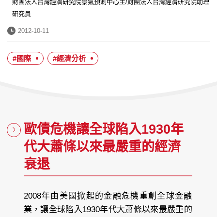
者：
經
財團法人台灣經濟研究院景氣預測中心主/財團法人台灣經濟研究院助理
歷：
研究員
發
2012-10-11
布
日
#國際
#經濟分析
期：
歐債危機讓全球陷入1930年
代大蕭條以來最嚴重的經濟
衰退
2008年由美國掀起的金融危機重創全球金融
業，讓全球陷入1930年代大蕭條以來最嚴重的