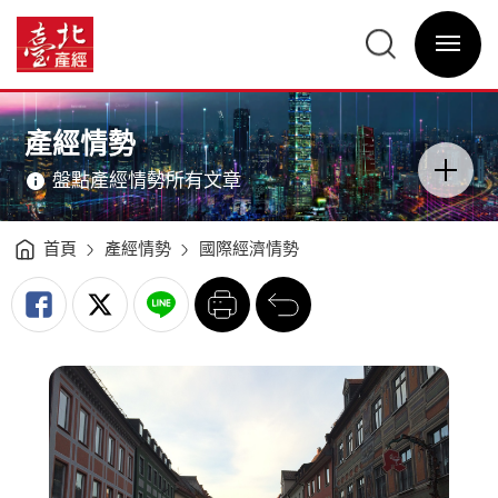
歐
債
臺
危
北
機
選
產
對
單
經
國
開
資
內
關
訊
之
網
衝
網
主
擊
站
意
與
主
境
因
選
區
產經情勢
應
單
分
-
類
臺
開
北
盤點產經情勢所有文章
關
產
經
資
訊
網
首頁
產經情勢
國際經濟情勢
列
回
印
前
一
頁