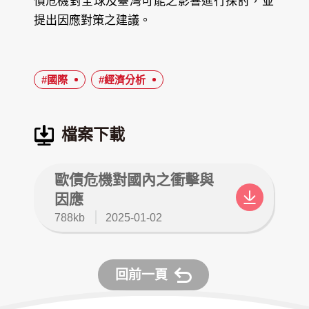
債危機對全球及臺灣可能之影響進行探討，並
提出因應對策之建議。
#國際
#經濟分析
檔案下載
歐債危機對國內之衝擊與
因應
檔
更
788kb
2025-01-02
案
新
大
日
小
期
回前一頁
：
：