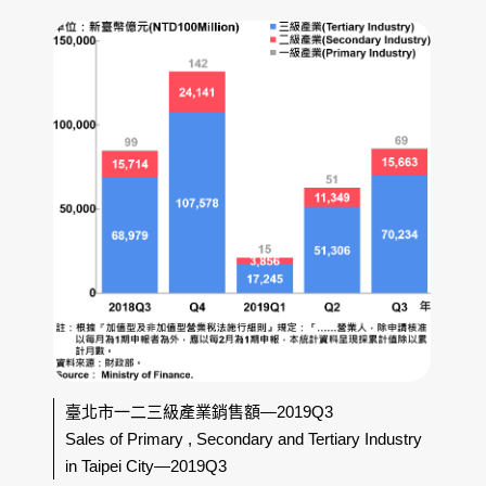
臺北市一二三級產業銷售額—2019Q3
Sales of Primary , Secondary and Tertiary Industry
in Taipei City—2019Q3