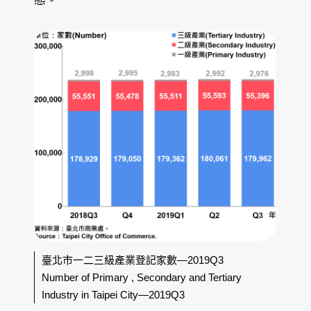
態。
臺北市一二三級產業登記家數—2019Q3
Number of Primary , Secondary and Tertiary
Industry in Taipei City—2019Q3