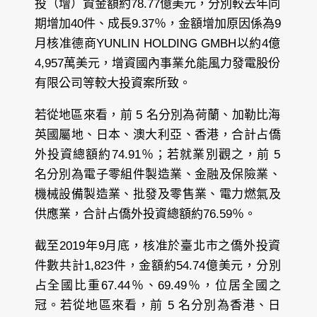
投（增）資金額約78.77億美元，分別較去年同
期增加40件、成長9.37％，金額增加原因係為9
月核准德商YUNLIN HOLDING GMBH以約4億
4,957萬美元，增資國內事業允能風力發電股份
有限公司等較大投資案所致。
若從地區來看，前 5 名分別為荷蘭、加勒比海
英國屬地、日本、澳大利亞、香港，合計占僑
外投資總額約74.91％；若就業別觀之，前 5
名分別為電子零組件製造業、金融及保險業、
機械設備製造業、批發及零售業、電力燃氣及
供應業，合計占僑外投資總額約76.59％。
截至2019年9月底，核准於臺北市之僑外投資
件數共計1,823件，金額約54.74億美元，分別
占全國比重67.44％、69.49％，位居全國之
冠。若從地區來看，前 5 名分別為香港、日