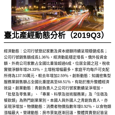
臺北產經動態分析（2019Q3）
經濟動態：公司行號登記家數及資本總額持續呈現穩健成長；
公司行號銷售額成長1.36％，經濟動能穩定增長。僑外投資金
額、外商公司家數占全國比重皆超過6成，位居全國之冠。稅收
實徵淨額年增24.33％，土增稅增幅最多。家庭平均每戶可支配
所得為137.93萬元，較去年增加2.59％。創新動態：知識密集型
服務業銷售額占全國比重提高至68.51％，有助於推升整體經濟
效益。創業動態：青創負責人之公司行號家數續呈淨增加，
「批發及零售業」、「專業、科學及技術服務業」及「住宿及
餐飲類」為熱門創業業別。本國人與外國人之青創負責人，亦
呈現淨增加。物價動態：消費者物價指數年增0.92％，以食物類
漲幅最大。營建動態：房市景氣逐漸回溫，整體買賣登記皆呈