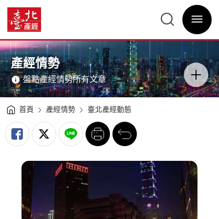
臺
北
臺
產
北
經
選
產
動
單
經
態
開
資
分
關
訊
析
網
（2019Q3）
網
主
-
站
意
臺
主
境
北
選
區
產經情勢
產
單
分
經
類
資
開
訊
盤點產經情勢所有文章
關
網
首頁
產經情勢
臺北產經動態
列
回
印
前
一
頁