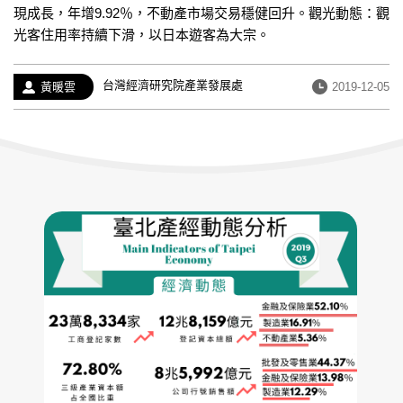
現成長，年增9.92％，不動產市場交易穩健回升。觀光動態：觀
光客住用率持續下滑，以日本遊客為大宗。
經
台灣經濟研究院產業發展處
作
發
黃暖雲
2019-12-05
歷：
者：
布
日
期：