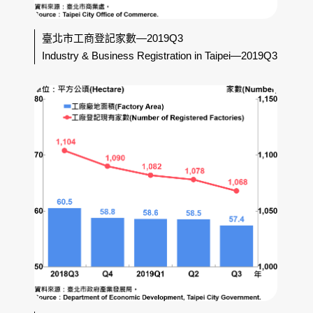
臺北市工商登記家數—2019Q3
Industry & Business Registration in Taipei—2019Q3