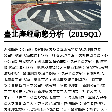
臺北產經動態分析（2019Q1）
經濟動態：公司行號登記家數及資本總額持續呈現穩健成長；
公司行號銷售額成長1.48％，經濟表現亮眼。僑外投資金額、外
商公司新設家數占全國比重皆超過6成，位居全國之冠。稅收實
徵淨額年減8.23％，地價稅減幅最大。創新動態：研發中心家數
維持47家，營運總部略增至84家，位居全國之冠。知識密集型
服務產業銷售額，臺北市占全國比重略減至64.07％。創業動
態：青創負責人之公司行號家數，呈現淨增加。新創公司行號
之業別分布，現存及新增家數主要二大業別為「批發及零售
業」、「專業、科學及技術服務業」，占比近5成。本國人與外
國人之青創負責人，亦呈現淨增加。物價動態：消費者物價指
數年增0.22％，以醫藥保健類漲幅最大。營建動態：核發建照、