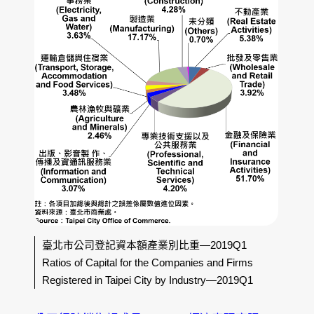
臺北市公司登記資本額產業別比重—2019Q1
Ratios of Capital for the Companies and Firms
Registered in Taipei City by Industry—2019Q1