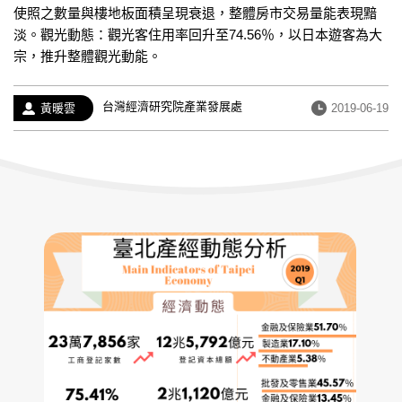
使照之數量與樓地板面積呈現衰退，整體房市交易量能表現黯
淡。觀光動態：觀光客住用率回升至74.56％，以日本遊客為大
宗，推升整體觀光動能。
經
台灣經濟研究院產業發展處
作
發
黃暖雲
2019-06-19
歷：
者：
布
日
期：