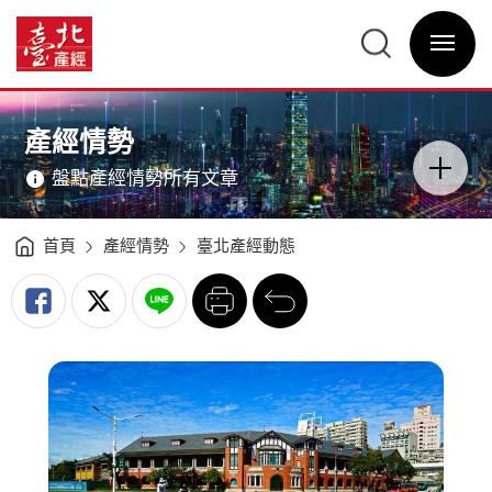
臺
北
臺
產
北
經
選
產
動
單
經
態
開
資
分
關
訊
析
網
（2019Q1）
網
主
-
站
意
臺
主
境
北
選
區
產經情勢
產
單
分
經
類
資
開
訊
盤點產經情勢所有文章
關
網
首頁
產經情勢
臺北產經動態
列
回
印
前
一
頁