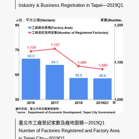
Industry & Business Registration in Taipei—2019Q1
臺北市工廠登記家數及廠地面積—2019Q1
Number of Factories Registered and Factory Area
in Taipei City—2019Q1