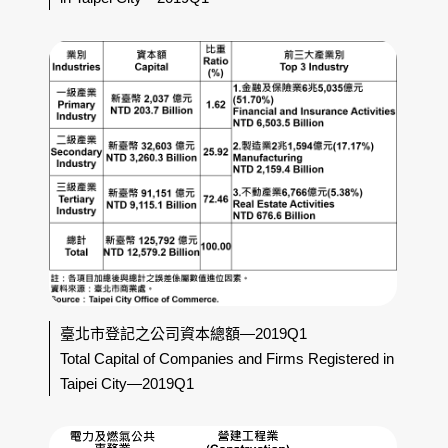
臺北市登記之公司資本總額—2019Q1
Total Capital of Companies and Firms Registered in
Taipei City—2019Q1