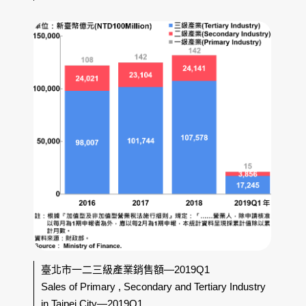
臺北市一二三級產業銷售額—2019Q1
Sales of Primary , Secondary and Tertiary Industry
in Taipei City—2019Q1