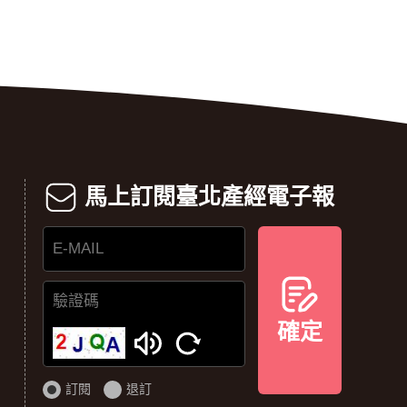
馬上訂閱臺北產經電子報
E-
MAIL
確定
驗
證
碼
訂閱
退訂