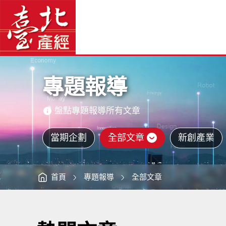
專
臺
題
北
報
產
導
經
-
資
臺
訊
網
北
網
站
產
主
經
選
資
單
訊
網
主
意
境
區
專題報導
盤點專題報導所有文章
當期企劃
全部文章
新創產業
首頁
專題報導
全部文章
:::