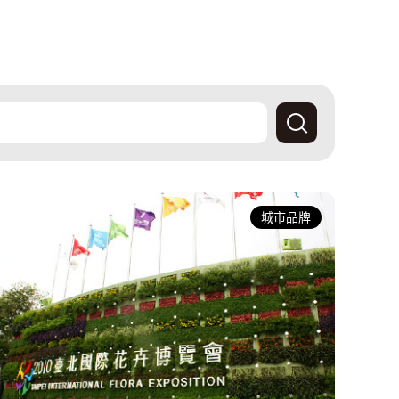
查
詢
產
經
城市品牌
快
訊
資
料