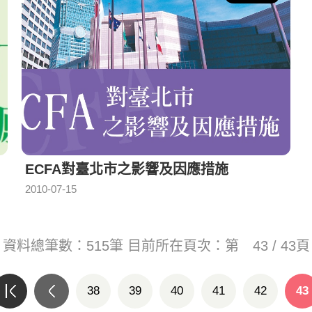
ECFA對臺北市之影響及因應措施
2010-07-15
資料總筆數：
515
筆 目前所在頁次：第
43 / 43
頁
38
39
40
41
42
43