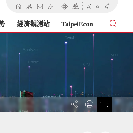
-
+
A
A
A
回
網
聯
相
臺
臺
首
站
絡
關
北
北
頁
導
我
連
市
市
勢
經濟觀測站
TaipeiEcon
覽
們
結
政
政
府
府
產
業
發
展
局
展
列
回
開
印
前
社
一
群
頁
按
鈕