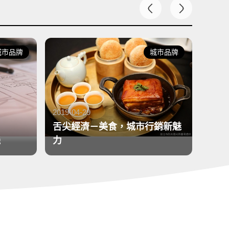
城市品牌
城市品牌
2019-04-29
舌尖經濟－美食，城市行銷新魅
2017-
機
力
區塊