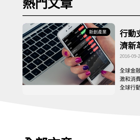
熱門文章
行動
創產業
新創產業
濟新
2016-09-
發布日期：
全球金
發布日期：
激和消
全球行
臺灣已
支付的
的重要
勢，也
模式的
將從全