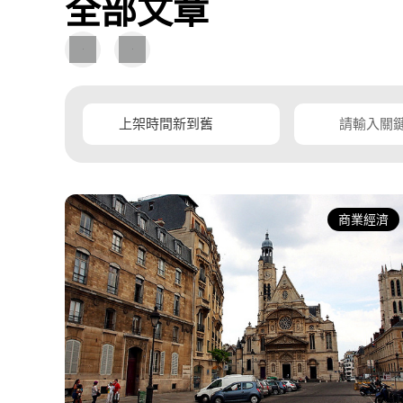
全部文章
服務模
向加以
圖
圖
文
片
考與借
導
導
覽
覽
商業經濟