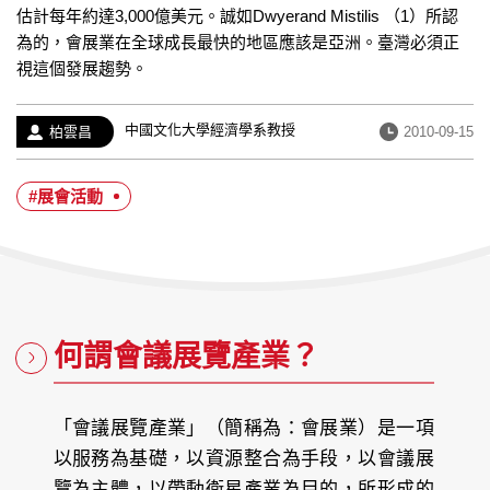
估計每年約達3,000億美元。誠如Dwyerand Mistilis （1）所認
為的，會展業在全球成長最快的地區應該是亞洲。臺灣必須正
視這個發展趨勢。
經
中國文化大學經濟學系教授
作
發
柏雲昌
2010-09-15
歷：
者：
布
日
#展會活動
期：
何謂會議展覽產業？
「會議展覽產業」（簡稱為：會展業）是一項
以服務為基礎，以資源整合為手段，以會議展
覽為主體，以帶動衛星產業為目的，所形成的