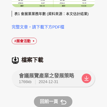
表1 會展業業務年數 (資料來源：本文估計結果)
完整文章，請下載下方PDF檔
#展會活動
檔案下載
會議展覽產業之發展策略
檔
更
1766kb
2024-12-31
案
新
大
日
小
期
回前一頁
：
：