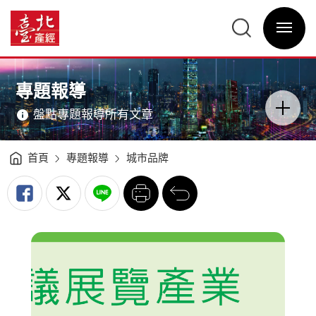
會
議
臺
展
北
覽
選
產
產
單
經
業
開
資
之
關
訊
發
網
展
網
主
策
站
意
略
主
境
-
選
區
專題報導
臺
單
分
北
類
產
開
經
盤點專題報導所有文章
關
資
訊
網
首頁
專題報導
城市品牌
列
回
印
前
一
頁