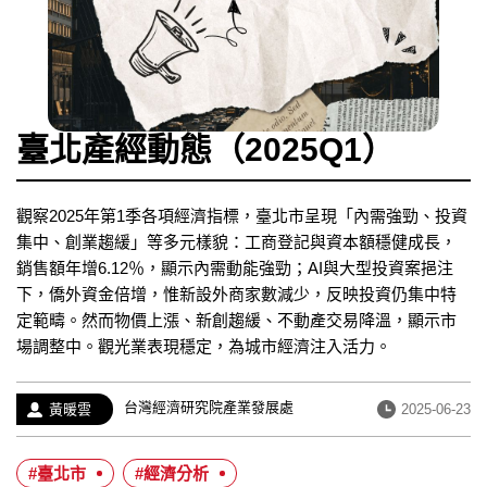
臺北產經動態（2025Q1）
觀察2025年第1季各項經濟指標，臺北市呈現「內需強勁、投資
集中、創業趨緩」等多元樣貌：工商登記與資本額穩健成長，
銷售額年增6.12％，顯示內需動能強勁；AI與大型投資案挹注
下，僑外資金倍增，惟新設外商家數減少，反映投資仍集中特
定範疇。然而物價上漲、新創趨緩、不動產交易降溫，顯示市
場調整中。觀光業表現穩定，為城市經濟注入活力。
經
台灣經濟研究院產業發展處
作
發
黃暖雲
2025-06-23
歷：
者：
布
日
#臺北市
#經濟分析