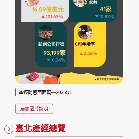
產經動態面面觀—2025Q1
展開圖片說明
臺北產經總覽