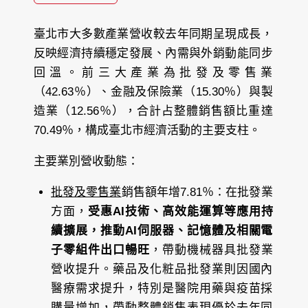
臺北市大多數產業營收較去年同期呈現成長，
反映經濟持續穩定發展、內需與外銷動能同步
回溫。前三大產業為批發及零售業
（42.63％）、金融及保險業（15.30％）與製
造業（12.56％），合計占整體銷售額比重達
70.49％，構成臺北市經濟活動的主要支柱。
主要業別營收動態：
批發及零售業
銷售額年增7.81％：在批發業
方面，
受惠AI技術、高效能運算等應用持
續擴展，推動AI伺服器、記憶體及相關電
子零組件出口暢旺
，帶動機械器具批發業
營收提升。藥品及化粧品批發業則因國內
醫療需求提升，特別是醫院用藥與疫苗採
購量增加，帶動整體銷售表現優於去年同