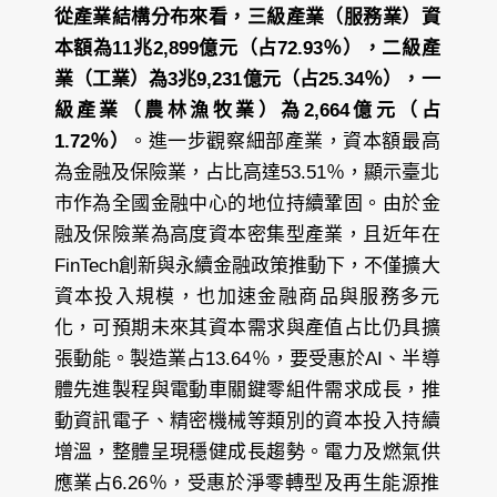
從產業結構分布來看，三級產業（服務業）資
本額為11兆2,899億元（占72.93％），二級產
業（工業）為3兆9,231億元（占25.34％），一
級產業（農林漁牧業）為2,664億元（占
1.72％）
。進一步觀察細部產業，資本額最高
為金融及保險業，占比高達53.51％，顯示臺北
市作為全國金融中心的地位持續鞏固。由於金
融及保險業為高度資本密集型產業，且近年在
FinTech創新與永續金融政策推動下，不僅擴大
資本投入規模，也加速金融商品與服務多元
化，可預期未來其資本需求與產值占比仍具擴
張動能。製造業占13.64％，要受惠於AI、半導
體先進製程與電動車關鍵零組件需求成長，推
動資訊電子、精密機械等類別的資本投入持續
增溫，整體呈現穩健成長趨勢。電力及燃氣供
應業占6.26％，受惠於淨零轉型及再生能源推