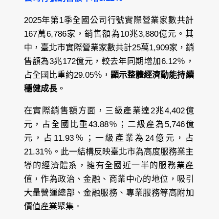
2025年第1季全國公司行號實際營業家數共計
167萬6,786家，銷售額為10兆3,880億元。其
中，臺北市實際營業家數共計25萬1,909家，銷
售額為3兆172億元，較去年同期增加6.12％，
占全國比重約29.05％，
顯示整體經濟動能持續
穩健成長
。
在實際銷售額方面，三級產業達2兆4,402億
元，占全國比重43.88％；二級產為5,746億
元，占11.93％；一級產業為24億元，占
21.31％。此一結構反映臺北市為高度服務業主
導的經濟體系，擁有全國近一半的服務業產
值，作為政治、金融、商業中心的地位，吸引
大量營運總部、金融服務、專業服務等高附加
價值產業聚集。