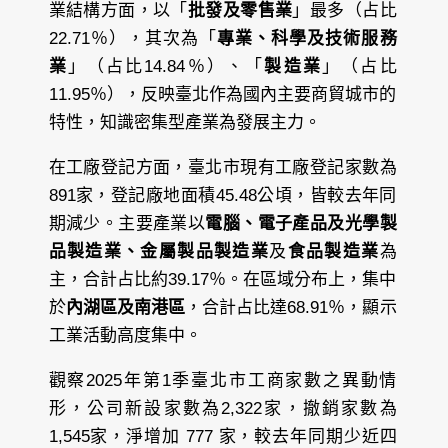
業結構方面，以「
批發及零售業
」最多（占比
22.71％），其次為「
專業、科學及技術服務
業
」（占比14.84％）、「
製造業
」（占比
11.95％），反映臺北作為國內主要商貿城市的
特性，知識密集型產業為發展主力。
在工廠登記方面，臺北市現有工廠登記家數為
891家，登記廠地面積45.48公頃，皆較去年同
期減少。主要產業以
電腦、電子產品及光學製
品製造業、金屬製品製造業
及
食品製造業
為
主，合計占比約39.17％。在區域分布上，集中
於
內湖區及南港區
，合計占比達68.91％，顯示
工業活動高度集中。
觀察2025年第1季臺北市工商家數之異動情
形，公司新設家數為2,322家，撤銷家數為
1,545家，淨增加 777 家，較去年同期少近四