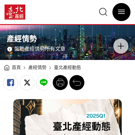
臺
北
臺
產
北
經
選
產
動
單
經
態
開
資
（2025Q1）
關
訊
-
網
臺
網
主
北
站
意
產
主
境
經
選
區
產經情勢
資
單
分
訊
類
網
開
盤點產經情勢所有文章
關
首頁
產經情勢
臺北產經動態
列
回
印
前
一
頁