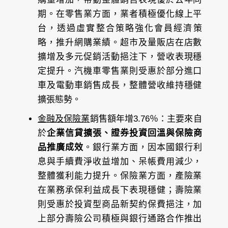
期。在零售業方面，業者積極優化線上平
台，透過虛實整合策略強化會員經濟策
略，推升網購業績。超市及量販店在店數
擴增及多元促銷活動挹注下，營收表現穩
定提升。汽機車零售業則受惠於部分進口
車及電動車銷售成長，整體營收維持穩健
擴張態勢。
金融及保險業
銷售額年增3.76％：主要來自
於
企業信貸擴張、證券投資回溫與保險商
品推廣成效
。銀行業方面，因本國銀行利
息與手續費淨收益增加、呆帳費用減少，
整體獲利能力提升。保險業方面，產險業
在業務承保利益成長下表現穩健；壽險業
則受惠於投資型商品新契約保費挹注，加
上部分壽險公司積極與銀行通路合作推出