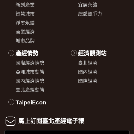
新創產業
宜居永續
智慧城市
總體競爭力
淨零永續
商業經濟
城市品牌
產經情勢
經濟觀測站
國際經濟情勢
臺北經濟
亞洲城市動態
國內經濟
國內經濟情勢
國際經濟
臺北產經動態
TaipeiEcon
馬上訂閱臺北產經電子報