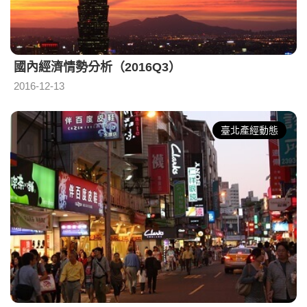
國內經濟情勢分析（2016Q3）
2016-12-13
臺北產經動態