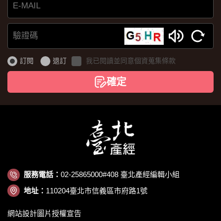
E-
MAIL
驗
證
訂閱
退訂
我已閱讀並同意個資蒐集條款
碼
確定
服務電話：
02-25865000#408 臺北產經編輯小組
地址：
110204臺北市信義區市府路1號
網站設計圖片授權宣告