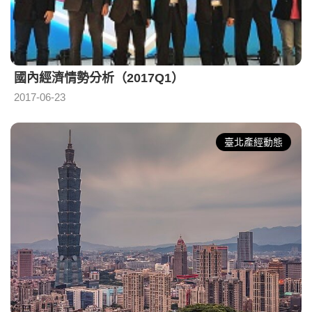
國內經濟情勢分析（2017Q1）
2017-06-23
臺北產經動態