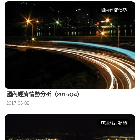
國內經濟情勢
國內經濟情勢分析（2016Q4）
2017-05-02
亞洲城市動態