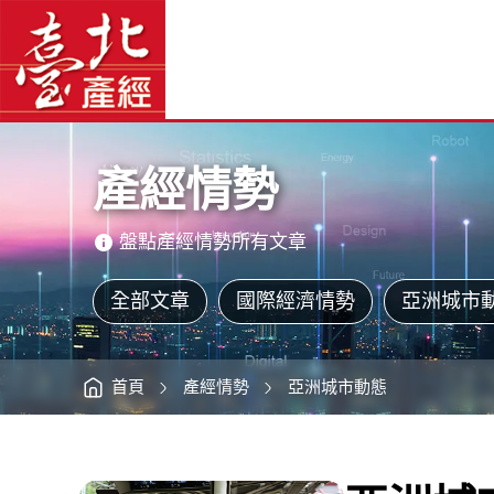
亞
臺
洲
北
城
產
市
經
動
資
態
訊
網
－
網
站
東
主
京、
選
新
單
加
坡、
主
香
意
港、
境
上
區
海
產經情勢
（2017Q3）
-
臺
北
產
經
盤點產經情勢所有文章
資
訊
網
全部文章
國際經濟情勢
亞洲城市
首頁
產經情勢
亞洲城市動態
:::