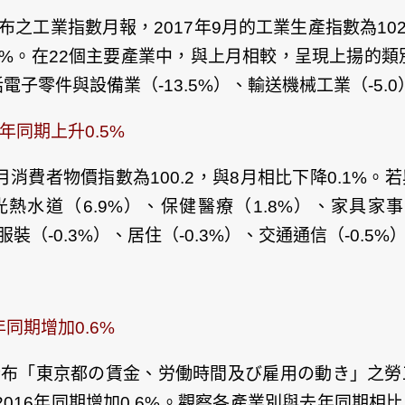
布之工業指數月報，2017年9月的工業生產指數為102
.7%。在22個主要產業中，與上月相較，呈現上揚的類
電子零件與設備業（-13.5%）、輸送機械工業（-5.
6年同期上升0.5%
月消費者物價指數為100.2，與8月相比下降0.1%。
水道（6.9%）、保健醫療（1.8%）、家具家事用
裝（-0.3%）、居住（-0.3%）、交通通信（-0.5%）
年同期增加0.6%
9日發布「東京都の賃金、労働時間及び雇用の動き」之
較2016年同期增加0.6%。觀察各產業別與去年同期相