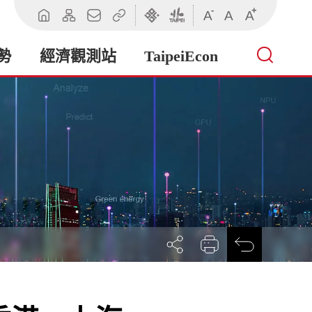
-
+
A
A
A
回
網
聯
相
臺
臺
首
站
絡
關
北
北
頁
導
我
連
市
市
勢
經濟觀測站
TaipeiEcon
覽
們
結
政
政
府
府
產
業
發
展
局
展
列
回
開
印
前
社
一
群
頁
按
鈕