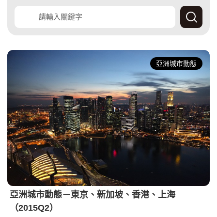
查
詢
產
經
亞洲城市動態
快
訊
資
料
亞洲城市動態－東京、新加坡、香港、上海
（2015Q2）