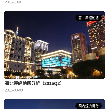
2015-10-01
臺北產經動態
臺北產經動態分析（2015Q2）
2015-09-09
國內經濟情勢