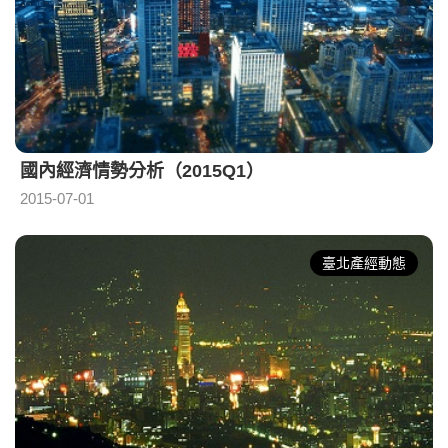
國內經濟情勢分析（2015Q1）
2015-07-01
臺北產經動態