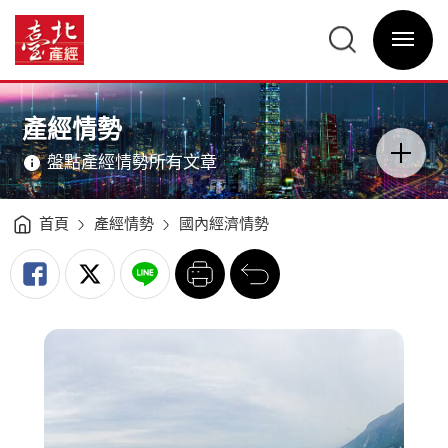
國
內
臺
經
北
濟
選
產
情
單
經
勢
開
資
分
關
訊
析
網
（2017Q3）
網
主
-
站
意
臺
主
境
北
選
區
產經情勢
產
單
分
經
類
資
開
訊
盤點產經情勢所有文章
關
網
首頁
產經情勢
國內經濟情勢
列
回
印
前
一
頁