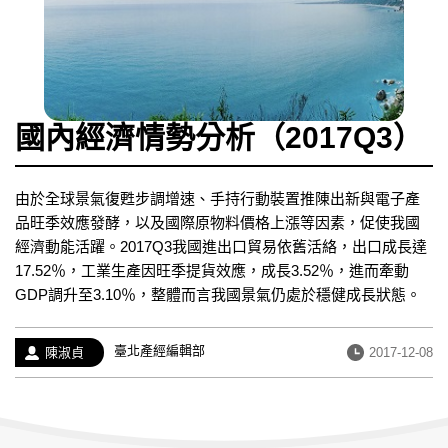
國內經濟情勢分析（2017Q3）
由於全球景氣復甦步調增速、手持行動裝置推陳出新與電子產
品旺季效應發酵，以及國際原物料價格上漲等因素，促使我國
經濟動能活躍。2017Q3我國進出口貿易依舊活絡，出口成長達
17.52％，工業生產因旺季提貨效應，成長3.52％，進而牽動
GDP調升至3.10％，整體而言我國景氣仍處於穩健成長狀態。
經
臺北產經編輯部
作
發
陳淑貞
2017-12-08
歷：
者：
布
日
期：