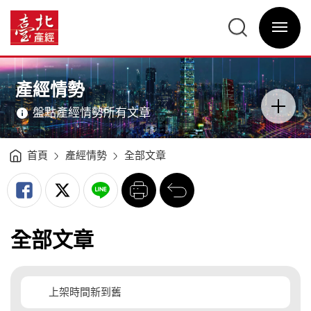
產
經
臺
情
北
勢
選
產
-
單
經
臺
開
資
北
關
訊
產
網
經
網
主
資
站
意
訊
主
境
網
選
區
產經情勢
單
分
類
開
盤點產經情勢所有文章
關
首頁
產經情勢
全部文章
列
回
印
前
一
頁
全部文章