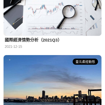
國際經濟情勢分析（2021Q3）
2021-12-15
臺北產經動態