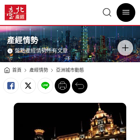
亞
洲
臺
城
北
市
選
產
動
單
經
態
開
資
－
關
訊
東
網
京、
網
主
新
站
意
加
主
境
坡、
選
區
產經情勢
香
單
分
港、
類
上
開
海
盤點產經情勢所有文章
關
（2020Q4）
-
臺
北
產
經
首頁
產經情勢
亞洲城市動態
資
訊
網
列
回
印
前
一
頁