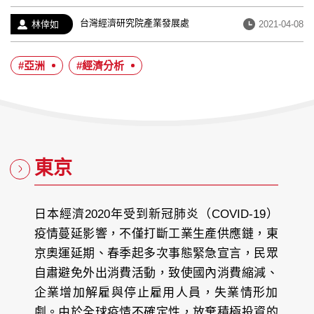
經
台灣經濟研究院產業發展處
作
發
林倖如
2021-04-08
歷：
者：
布
日
#亞洲
#經濟分析
期：
東京
日本經濟2020年受到新冠肺炎（COVID-19）
疫情蔓延影響，不僅打斷工業生產供應鏈，東
京奧運延期、春季起多次事態緊急宣言，民眾
自肅避免外出消費活動，致使國內消費縮減、
企業增加解雇與停止雇用人員，失業情形加
劇。由於全球疫情不確定性，放棄積極投資的