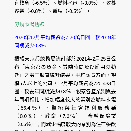
有教育（-6.5％）、燃料水電（-3.0％）、教養
娛樂（-0.8％）、雜項（-0.5％）。
勞動市場動態
2020年12月平均薪資為7.20萬日圓，較2019年
同期減少0.8％
根據東京都總務局統計部於2021年2月25日公
布「東京都の賃金、労働時間及び雇用の動
き」之勞工調查統計結果，平均薪資方面，規
模5人以上的公司，12月平均薪資為720,433日
圓，較去年同期減少0.8％。觀察各產業別與去
年同期相比，增加幅度較大的業別為燃料水電
（56.4％）、醫療與社會福利服務業
（8.0％）、教育（7.3％）、金融保險業
（0.5％）；而減少幅度較大的業別為住宿餐飲