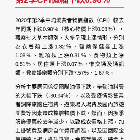
第2季CPI微幅下跌0.98％
2020年第2季平均消費者物價指數（CPI）較去
年同期下跌0.98％（核心物價上漲0.08％），
觀察七大基本類別，大多呈現上漲情形，分別
為衣著類上漲1.32％、醫藥保健類上漲
1.08％、雜項類上漲0.81％、食物類上漲
0.51％、居住類上漲0.07％，惟交通及通訊
類、教養娛樂類分別下跌7.57％、1.67％。
分析主要原因係受國際油價下跌，帶動油料費
的大幅下跌（-30.94％），以及受疫情影響業
者調降旅館住宿費、遊樂場入場費及國內旅遊
團費等因素造成整體物價下跌。然而，因換季
服飾優惠較去年減少，以致成衣價格上漲，加
上掛號費及病房自付費用調漲，以及因國際金
價持續上揚，推升珠寶、金飾等價格，綜合上