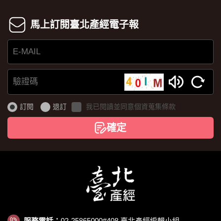
馬上訂閱臺北產經電子報
E-
MAIL
驗
證
訂閱
退訂
我已閱讀並同意個資蒐集條款
碼
確定
服務電話：
02-25865000#408 臺北產經編輯小組