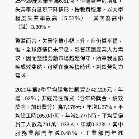
25～29歲失業率為6.61％，但隨著年齡增加，
失業率有呈現下降情形。按教育程度，以大學
程度失業率最高（5.52％），其次為高中
（職）3.80％。
整體而言，失業率雖小幅上升，但仍算平穩。
惟，全球疫情仍未平息，影響我國產業人力需
求，因而整體勞動市場越趨保守，所幸我國防
疫成效斐然，可望在後疫情時代，創造勞動力
需求。
2020年第2季平均經常性薪資為42,226元，年
增1.02％；非經常性薪資（含年終獎金、績效
獎金、加班費等）為7,176元，年增1.27％。平
均總工時165.0小時，年減2.77小時。平均受僱
員工人數為791萬1,038人，年減0.32％，其中
服務業部門年減0.48％，工業部門年減