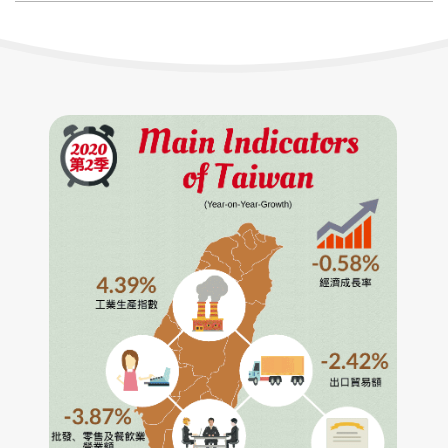
者：
布
日
期：