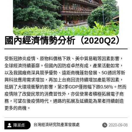
國內經濟情勢分析（2020Q2）
受新冠肺炎疫情、原物料價格下跌、美中貿易戰等因素影響，
全球經濟持續萎靡。但國內因防疫卓然有成，產業活動如常，
以及我國廠商深具競爭優勢、遠距商機蓬勃發展、5G通訊等新
興科技應用需求增加，再加上台商回流持續增加產能等因素，
抵銷了大環境衝擊的影響，第2季GDP僅微幅下跌0.58％。然而
疫情除了改變民眾的消費習性外，亦促使業者積極拓展電子商
務，可望在後疫情時代，通路的拓展及延續能為業者持續創造
更多的商機。
經
台灣經濟研究院產業發展處
作
發
陳淑貞
2020-09-08
歷：