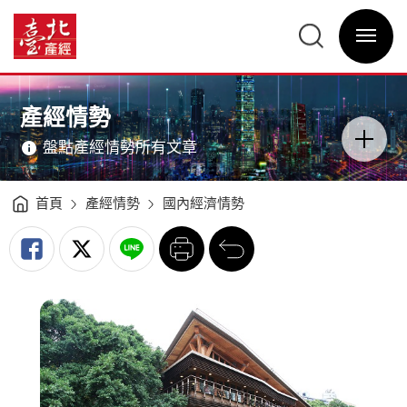
國
內
臺
經
北
濟
選
產
情
單
經
勢
開
資
分
關
訊
析
網
（2020Q2）
網
主
-
站
意
臺
主
境
北
選
區
產經情勢
產
單
分
經
類
資
開
訊
盤點產經情勢所有文章
關
網
首頁
產經情勢
國內經濟情勢
列
回
印
前
一
頁