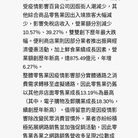
受疫情影響百貨公司因逛街人潮減少，其
他綜合商品零售業因出入境旅客大幅減
少，影響免稅店收入，營業額分別減少
10.57％、39.27％，雙雙創下歷年最大跌
幅。便利商店業則因部分業者推出振興經
濟優惠活動，加上鮮食業績成長因素，營
業額創歷年新高，達875.49億元，年增
6.27％。
整體零售業因疫情影響部分實體通路之消
費需求轉移至虛擬通路，因此零售業仍舊
以其他非店面零售業成長13.19％為最高
（其中，電子購物及郵購業成長18.30％，
續創歷年新高）。值得留意的是因疫情影
響除改變民眾消費習慣外，業者亦紛紛積
極拓展網路銷售並加強促銷活動，因此零
售業各業之網路銷售營收多呈現2位數成