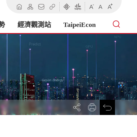
-
+
A
A
A
回
網
聯
相
臺
臺
首
站
絡
關
北
北
頁
導
我
連
市
市
勢
經濟觀測站
TaipeiEcon
覽
們
結
政
政
府
府
產
業
發
展
局
展
列
回
開
印
前
社
一
群
頁
按
鈕