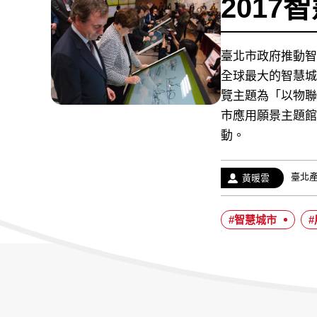
201
臺北市政府推動智
全球最大的智慧城
覽主題為「以物聯
市應用願景主題館
動。
經
臺北
作
黃暖雲
歷：
者：
#智慧城市