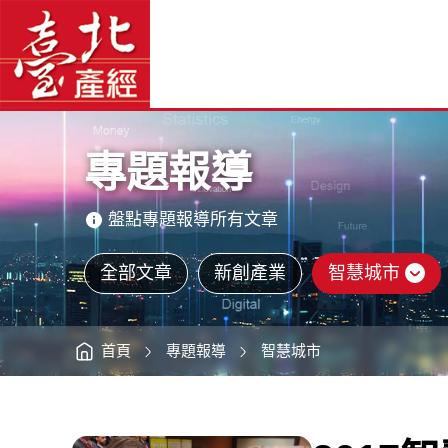
2017
臺
智
北
慧
產
城
經
市
資
展
訊
網
紀
網
站
實
主
報
選
導
單
-
臺
主
北
意
產
境
經
區
資
專題報導
訊
網
盤點專題報導所有文章
全部文章
新創產業
智慧城市
首頁
專題報導
智慧城市
:::