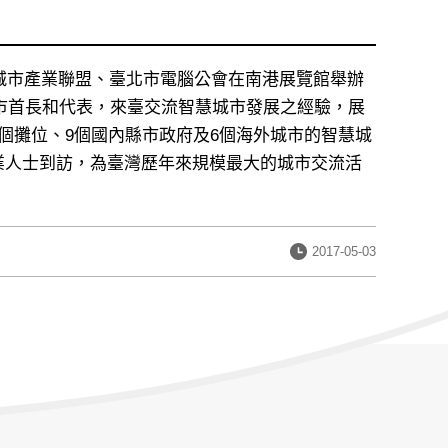
智慧城市產業聯盟、臺北市電腦公會在南港展覽館舉辦
位城市首長和代表，來臺交流智慧城市發展之經驗，展
0個攤位、9個國內縣市政府及6個海外城市的智慧城
專業人士到訪，為臺灣歷年來規模最大的城市交流活
發
2017-05-03
布
日
期：