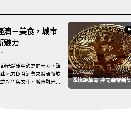
區塊鏈革命 迎向產業新
新創產業
契機
2017-09-07
區塊鏈（Blockchain）技術具有去中
發布日期：
心化及資料無法被竄改的特性，逐漸
成為一個新的平臺技術，觀察其發展
趨勢，如智能合約（Smart
Contract）的相關應用產業範圍相當
廣泛，可改善既有的業務流程、支援
發展新的業務模式；而企業區塊鏈平
臺（Enterprise Blockchain）藉由會
員身份認證與權限管理，使得企業用