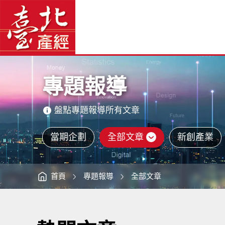
專
臺
題
北
報
產
導
經
-
資
臺
訊
網
北
網
站
產
主
經
選
資
單
訊
網
主
意
境
區
專題報導
盤點專題報導所有文章
當期企劃
全部文章
新創產業
首頁
專題報導
全部文章
:::