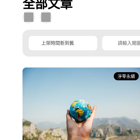
全部文章
圖
圖
文
片
導
導
覽
覽
淨零永續