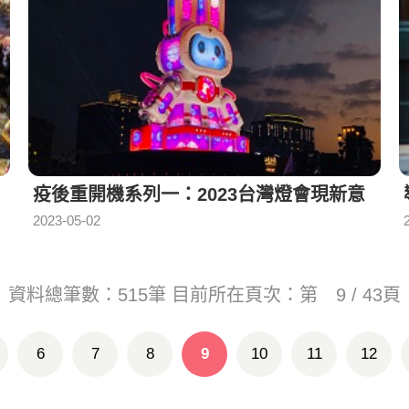
疫後重開機系列一：2023台灣燈會現新意
2023-05-02
資料總筆數：
515
筆 目前所在頁次：第
9 / 43
頁
6
7
8
9
10
11
12