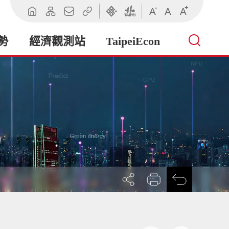
-
+
A
A
A
回
網
聯
相
臺
臺
首
站
絡
關
北
北
頁
導
我
連
市
市
勢
經濟觀測站
TaipeiEcon
覽
們
結
政
政
府
府
產
業
發
展
局
展
列
回
開
印
前
社
一
群
頁
按
鈕