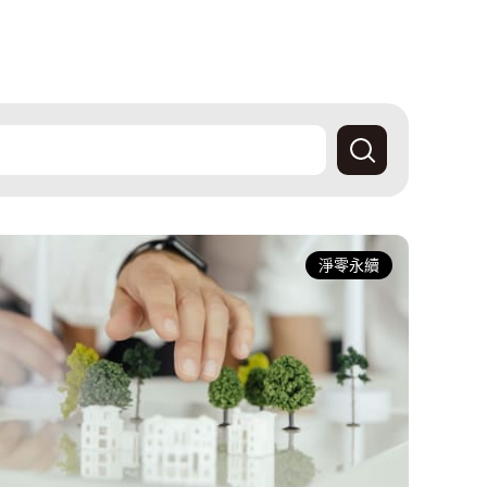
查
詢
產
經
淨零永續
快
訊
資
料