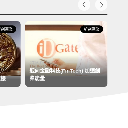
新創產業
2016-06-15
迎向金融科技(FinTech) 加速創
發布日期：
2016-09-26
業能量
行動支付當