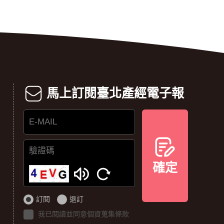
馬上訂閱臺北產經電子報
E-
MAIL
確定
驗
證
碼
訂閱
退訂
我已閱讀並同意個資蒐集條款