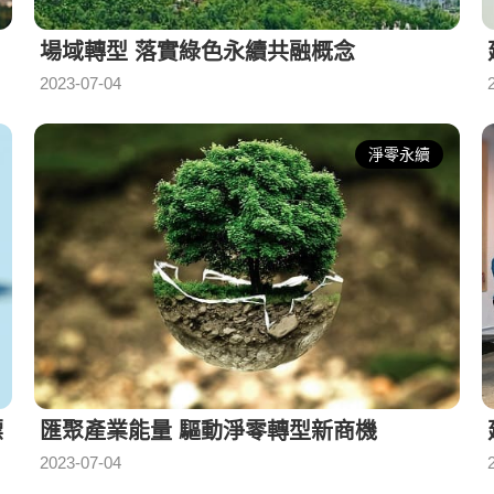
場域轉型 落實綠色永續共融概念
2023-07-04
淨零永續
標
匯聚產業能量 驅動淨零轉型新商機
2023-07-04