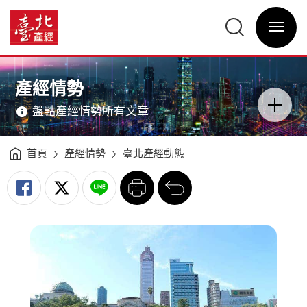
臺
北
臺
產
北
經
選
產
動
單
經
態
開
資
分
關
訊
析
網
（2022Q4）
網
主
-
站
意
臺
主
境
北
選
區
產經情勢
產
單
分
經
類
資
開
訊
盤點產經情勢所有文章
關
網
首頁
產經情勢
臺北產經動態
列
回
印
前
一
頁