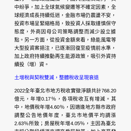
中紛爭，加上全球氣候變遷等不確定因素，全
球經濟成長持續低迷，金融市場仍震盪不安，
投資市場呈緊縮格局，致投資人採取謹慎保守
態度，外商因母公司策略調整而減少設立據
點。另一方面，從投資金額來看，綠能風電等
大型投資案挹注，已逐漸回復至疫情前水準，
加上政府持續推動再生能源政策，吸引外資持
續投（增）資。
土增稅與契稅雙減，整體稅收呈現衰退
2022全年臺北市地方稅收實徵淨額共計768.20
億元，年增0.17％，各項稅收互有增減。其
中，地價稅年增4.60％，因適逢地方縣市政府
調整公告地價年度，臺北市地價平均調漲
2.63％所致；房屋稅年增4.05％，主因為臺北