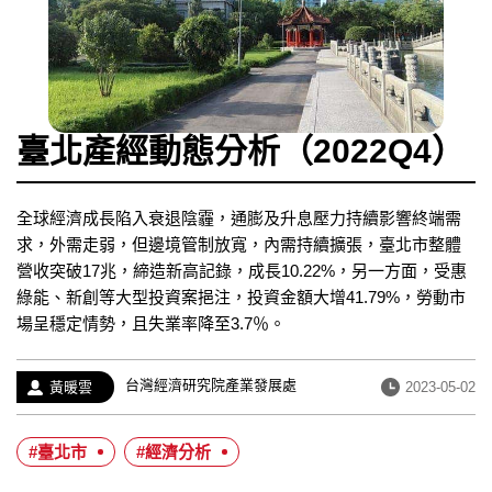
臺北產經動態分析（2022Q4）
全球經濟成長陷入衰退陰霾，通膨及升息壓力持續影響終端需
求，外需走弱，但邊境管制放寬，內需持續擴張，臺北市整體
營收突破17兆，締造新高記錄，成長10.22%，另一方面，受惠
綠能、新創等大型投資案挹注，投資金額大增41.79%，勞動市
場呈穩定情勢，且失業率降至3.7％。
經
台灣經濟研究院產業發展處
作
發
黃暖雲
2023-05-02
歷：
者：
布
日
#臺北市
#經濟分析
期：