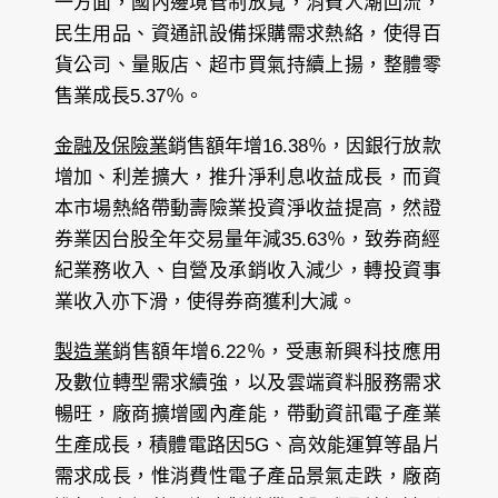
一方面，國內邊境管制放寬，消費人潮回流，
民生用品、資通訊設備採購需求熱絡，使得百
貨公司、量販店、超市買氣持續上揚，整體零
售業成長5.37％。
金融及保險業
銷售額年增16.38％，因銀行放款
增加、利差擴大，推升淨利息收益成長，而資
本市場熱絡帶動壽險業投資淨收益提高，然證
券業因台股全年交易量年減35.63％，致券商經
紀業務收入、自營及承銷收入減少，轉投資事
業收入亦下滑，使得券商獲利大減。
製造業
銷售額年增6.22％，受惠新興科技應用
及數位轉型需求續強，以及雲端資料服務需求
暢旺，廠商擴增國內產能，帶動資訊電子產業
生產成長，積體電路因5G、高效能運算等晶片
需求成長，惟消費性電子產品景氣走跌，廠商