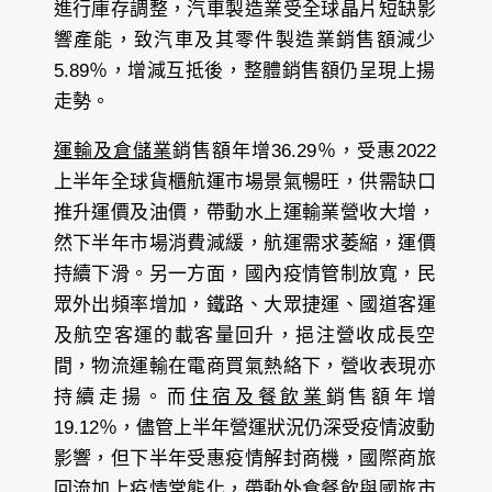
進行庫存調整，汽車製造業受全球晶片短缺影
響產能，致汽車及其零件製造業銷售額減少
5.89％，增減互抵後，整體銷售額仍呈現上揚
走勢。
運輸及倉儲業
銷售額年增36.29％，受惠2022
上半年全球貨櫃航運市場景氣暢旺，供需缺口
推升運價及油價，帶動水上運輸業營收大增，
然下半年市場消費減緩，航運需求萎縮，運價
持續下滑。另一方面，國內疫情管制放寬，民
眾外出頻率增加，鐵路、大眾捷運、國道客運
及航空客運的載客量回升，挹注營收成長空
間，物流運輸在電商買氣熱絡下，營收表現亦
持續走揚。而
住宿及餐飲業
銷售額年增
19.12％，儘管上半年營運狀況仍深受疫情波動
影響，但下半年受惠疫情解封商機，國際商旅
回流加上疫情常態化，帶動外食餐飲與國旅市