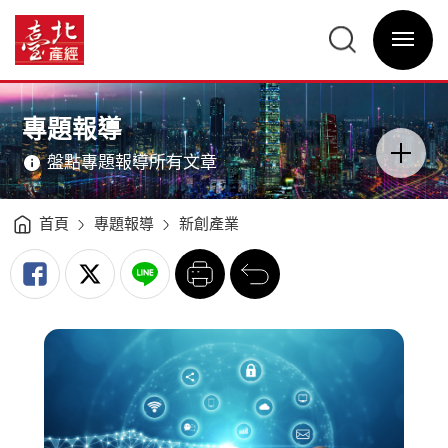
AI
賦
臺
能
北
迎
選
產
接
單
經
市
開
資
政
關
訊
智
網
慧
網
主
自
站
意
動
主
境
服
選
區
專題報導
務
單
分
-
類
臺
開
北
盤點專題報導所有文章
關
產
經
資
訊
網
首頁
專題報導
新創產業
列
回
印
前
一
頁