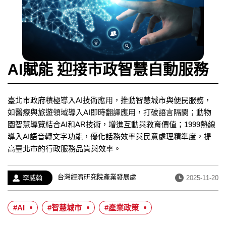
AI賦能 迎接市政智慧自動服務
臺北市政府積極導入AI技術應用，推動智慧城市與便民服務，
如醫療與旅遊領域導入AI即時翻譯應用，打破語言隔閡；動物
園智慧導覽結合AI和AR技術，增進互動與教育價值；1999熱線
導入AI語音轉文字功能，優化話務效率與民意處理精準度，提
高臺北市的行政服務品質與效率。
經
台灣經濟研究院產業發展處
作
發
李威翰
2025-11-20
歷：
者：
布
日
#AI
#智慧城市
#產業政策
期：