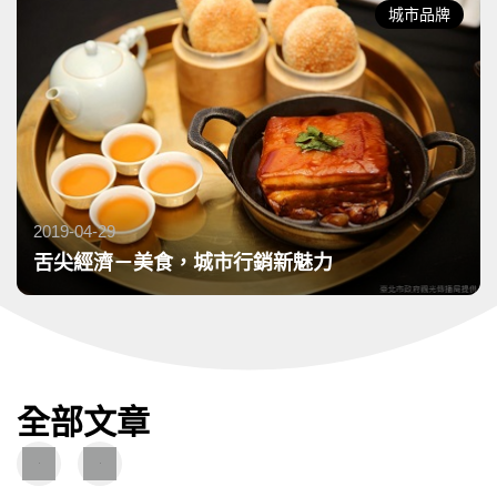
城市品牌
發布日期：
2017-09-07
魅力
區塊鏈革命 迎向產業新契機
全部文章
圖
圖
文
片
導
導