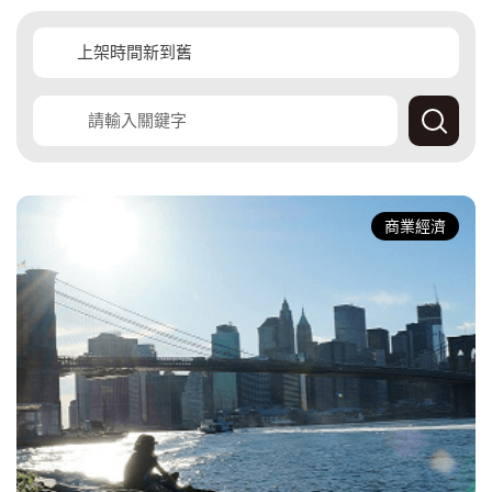
覽
覽
查
詢
產
經
商業經濟
快
訊
資
料