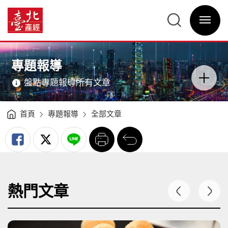
專
題
臺
報
北
導
選
產
-
單
經
臺
開
資
北
關
訊
產
網
經
網
主
資
站
意
訊
主
境
網
選
區
專題報導
單
分
類
開
盤點專題報導所有文章
關
首頁
專題報導
全部文章
列
回
印
前
一
頁
熱門文章