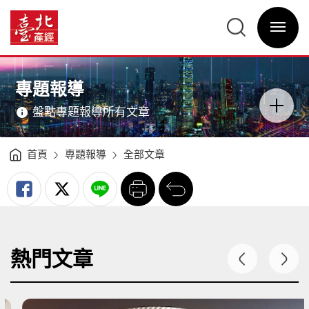
專
題
臺
報
北
導
選
產
-
單
經
臺
開
資
北
關
訊
產
網
經
網
主
資
站
意
訊
主
境
網
選
區
專題報導
單
分
類
開
盤點專題報導所有文章
關
首頁
專題報導
全部文章
列
回
印
前
一
頁
熱門文章