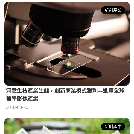
新創產業
洞悉生技產業生態，創新商業模式獲利—進軍全球
醫學影像產業
2018-09-20
新創產業