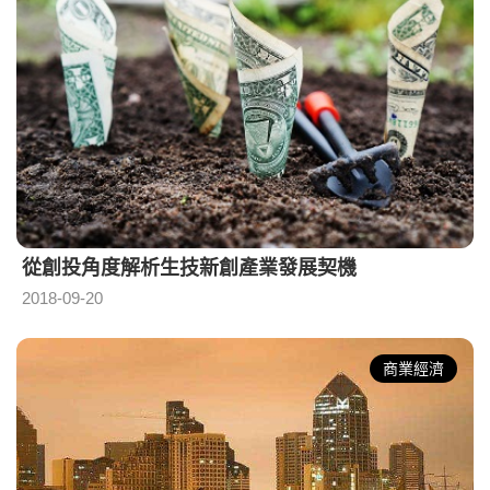
從創投角度解析生技新創產業發展契機
2018-09-20
商業經濟