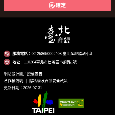
確定
服務電話：
02-25865000#408 臺北產經編輯小組
地址：
110204臺北市信義區市府路1號
網站設計圖片授權宣告
著作權聲明
隱私權及資訊安全政策
更新日期：2026-07-31