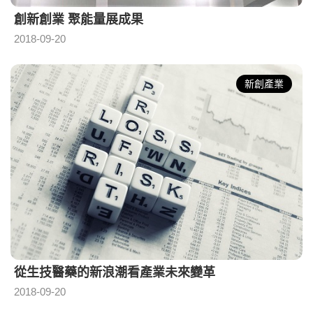
創新創業 聚能量展成果
2018-09-20
新創產業
從生技醫藥的新浪潮看產業未來變革
2018-09-20