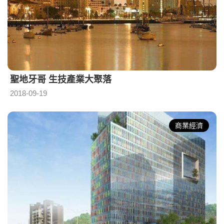
聖地牙哥 生技產業大聚落
2018-09-19
商業經濟