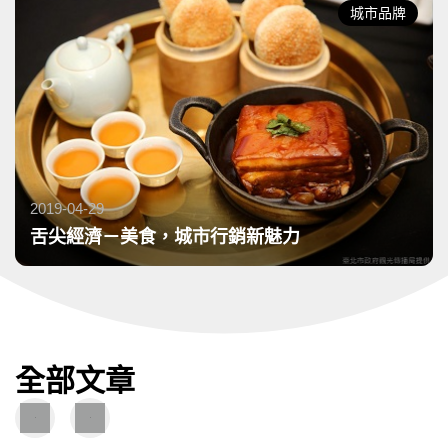
城市品牌
2019-04-29
發布日期：
舌尖經濟－美食，城市行銷新魅力
全部文章
圖
圖
文
片
導
導