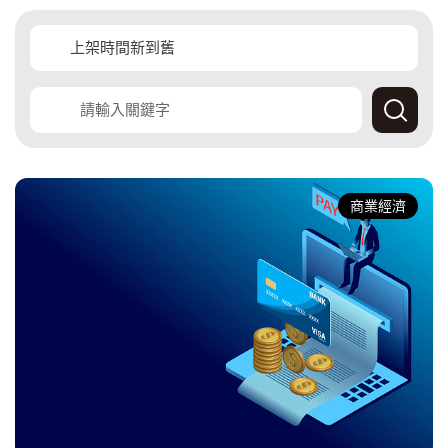
覽
覽
查
詢
產
經
商業經濟
快
訊
資
料