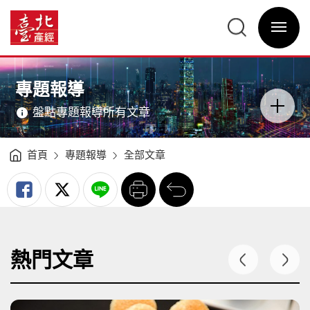
專
題
臺
報
北
導
選
產
-
單
經
臺
開
資
北
關
訊
產
網
經
網
主
資
站
意
訊
主
境
網
選
區
專題報導
單
分
類
開
盤點專題報導所有文章
關
首頁
專題報導
全部文章
列
回
印
前
一
頁
熱門文章