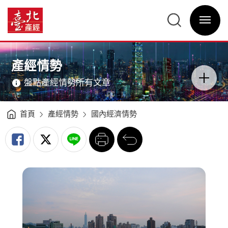
國
內
臺
經
北
濟
選
產
情
單
經
勢
開
資
分
關
訊
析
網
（2009Q4）
網
主
-
站
意
臺
主
境
北
選
區
產經情勢
產
單
分
經
類
資
開
訊
盤點產經情勢所有文章
關
網
首頁
產經情勢
國內經濟情勢
列
回
印
前
一
頁