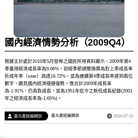
國內經濟情勢分析（2009Q4）
根據主計處於2010年5月發佈之國民所得資料顯示，2009年第4
季臺灣經濟成長率為9.06%，若經季節調整換算為對上季成長率
折成年率（saar）高達16.72%，並為連續第4季成長率達到兩位
數字，顯見國內經濟穩健復甦。惟合計2009年成長率
為-1.91%，仍為負成長，並為1951年迄今之新低成長紀錄(2001
年之經濟成長率為-1.65%)。
經
臺北產經編輯部
作
發
臺北產經編輯部
2010-07-15
歷：
者：
布
日