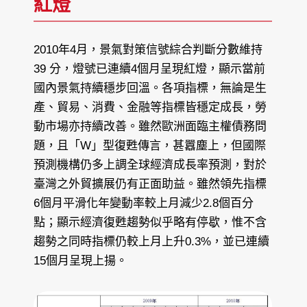
紅燈
2010年4月，景氣對策信號綜合判斷分數維持
39 分，燈號已連續4個月呈現紅燈，顯示當前
國內景氣持續穩步回溫。各項指標，無論是生
產、貿易、消費、金融等指標皆穩定成長，勞
動市場亦持續改善。雖然歐洲面臨主權債務問
題，且「W」型復甦傳言，甚囂塵上，但國際
預測機構仍多上調全球經濟成長率預測，對於
臺灣之外貿擴展仍有正面助益。雖然領先指標
6個月平滑化年變動率較上月減少2.8個百分
點；顯示經濟復甦趨勢似乎略有停歇，惟不含
趨勢之同時指標仍較上月上升0.3%，並已連續
15個月呈現上揚。