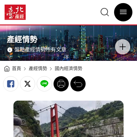
國
內
臺
經
北
濟
選
產
情
單
經
勢
開
資
分
關
訊
析
網
（2021Q2）
網
主
-
站
意
臺
主
境
北
選
區
產經情勢
產
單
分
經
類
資
開
訊
盤點產經情勢所有文章
關
網
首頁
產經情勢
國內經濟情勢
列
回
印
前
一
頁