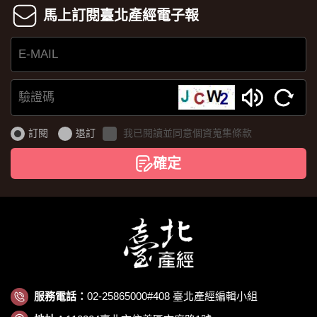
馬上訂閱臺北產經電子報
E-
MAIL
驗
證
訂閱
退訂
我已閱讀並同意個資蒐集條款
碼
確定
服務電話：
02-25865000#408 臺北產經編輯小組