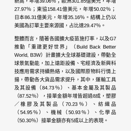
新高，年增39.06％；歐洲301.85億美元，年增
27.97％；東協158.41億美元，年增50.02％；
日本86.31億美元，年增35.16％。結構上仍以
美國為訂單主要來源國，占比達29.47％。
整體而言，隨著各國擴大疫苗施打率，以及G7
推動「重建更好世界」（Build Back Better
World, B3W）計畫擴大全球基礎建設，帶動全
球景氣動能，加上遠距設備、宅經濟及新興科
技應用需求持續熱絡，以及國際原物料行情上
揚，帶動各大貨品需求提升，其中，運輸工具
及其設備（84.73％）、基本金屬及其製品
（87.52％），接單金額年增皆超過8成，塑膠
／橡膠及其製品（70.23％）、紡織品
（54.95％）、機械（50.93％）、化學品
（50.30％）接單金額亦有5成以上的表現。