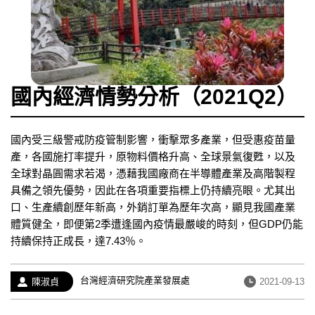
國內經濟情勢分析（2021Q2）
國內受三級警戒防疫管制影響，衝擊眾多產業，但受惠疫苗量
產，各國施打率提升，原物料價格升高、全球景氣復甦，以及
全球對晶圓需求若渴，憑藉我國廠商在半導體產業及高階製程
具備之領先優勢，因此在各項重要指標上仍持續亮眼。尤其出
口、生產續創歷年新高，外銷訂單為歷年次高，顯見我國產業
體質健全，即便第2季遭逢國內疫情最嚴峻的時刻，但GDP仍能
持續保持正成長，達7.43％。
經
台灣經濟研究院產業發展處
作
發
陳淑貞
2021-09-13
歷：
者：
布