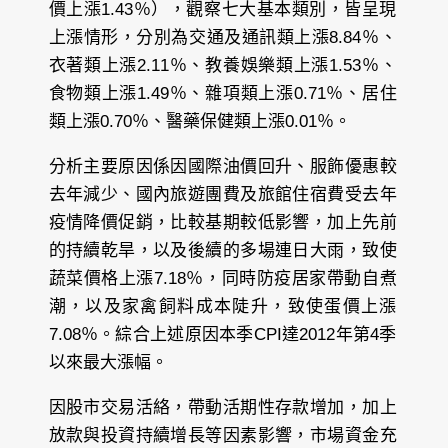
價上漲1.43％），觀察七大基本類別，皆呈現
上漲情形，分別為交通及通訊類上漲8.84％、
衣著類上漲2.11％、教養娛樂類上漲1.53％、
食物類上漲1.49％、雜項類上漲0.71％、居住
類上漲0.70％、醫藥保健類上漲0.01％。
分析主要原因係因國際油價回升、服飾優惠較
去年減少、國內旅遊團費及旅館住宿費受去年
疫情降價促銷，比較基期較低影響，加上先前
的持續乾旱，以及後續的多場連日大雨，致使
蔬菜價格上漲7.18％，同時防疫居家帶動自煮
潮，以及家禽飼料成本陡升，致使蛋價上漲
7.08％。綜合上述原因本季CPI達2012年第4季
以來最大漲幅。
因股市交易活絡，帶動活期性存款增加，加上
放款與投資持續增長等因素影響，市場資金充