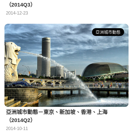
（2014Q3）
2014-12-23
亞洲城市動態
亞洲城市動態－東京、新加坡、香港、上海
（2014Q2）
2014-10-11