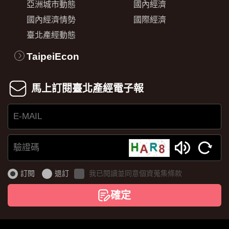
亞洲城市動態
國內經濟
國內經濟情勢
國際經濟
臺北產經動態
TaipeiEcon
馬上訂閱臺北產經電子報
E-
MAIL
驗
證
訂閱
退訂
我已閱讀並同意個資蒐集條款
碼
確定