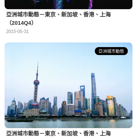
亞洲城市動態－東京、新加坡、香港、上海
（2014Q4）
2015-05-31
亞洲城市動態
亞洲城市動態－東京、新加坡、香港、上海