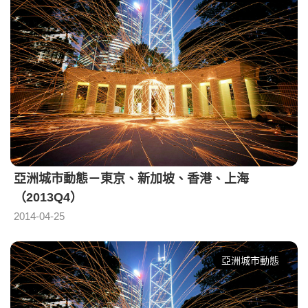
亞洲城市動態－東京、新加坡、香港、上海
（2013Q4）
2014-04-25
亞洲城市動態