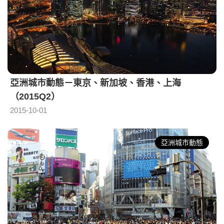
亞洲城市動態－東京、新加坡、香港、上海
（2015Q2）
2015-10-01
亞洲城市動態