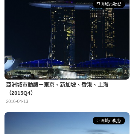
亞洲城市動態
亞洲城市動態－東京、新加坡、香港、上海
（2015Q4）
2016-04-13
亞洲城市動態