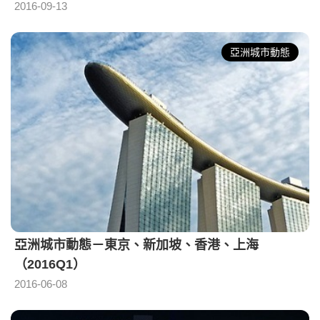
2016-09-13
亞洲城市動態
亞洲城市動態－東京、新加坡、香港、上海
（2016Q1）
2016-06-08