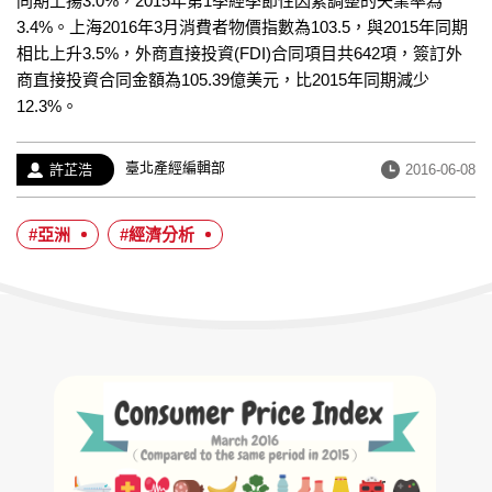
同期上揚3.0%，2015年第1季經季節性因素調整的失業率為
3.4%。上海2016年3月消費者物價指數為103.5，與2015年同期
相比上升3.5%，外商直接投資(FDI)合同項目共642項，簽訂外
商直接投資合同金額為105.39億美元，比2015年同期減少
12.3%。
經
臺北產經編輯部
作
發
許芷浩
2016-06-08
歷：
者：
布
日
#亞洲
#經濟分析
期：