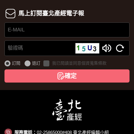
馬上訂閱臺北產經電子報
E-
MAIL
驗
證
訂閱
退訂
我已閱讀並同意個資蒐集條款
碼
確定
服務電話：
02-25865000#408 臺北產經編輯小組