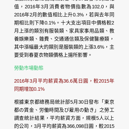
值，2016年3月消費者物價指數為102.0，與
2016年2月的數值相比上升0.3%，若與去年同
期相比則下降0.1%。十大支出項目中價格較2
月上漲的類別有服裝類、家具家事用品類、教
養娛樂類、雜費、交通通信類及保健醫療類，
其中漲幅最大的類別是服裝類的上漲3.6%，主
要受到春夏衣物類價格上揚所影響。
勞動市場動態
2016年3月平均薪資為36.6萬日圓，較2015年
同期增加0.1%
根據東京都總務局統計部5月30日發布「東京
都の賃金、労働時間及び雇用の動き」之勞工
調查統計結果，平均薪資方面，規模5人以上
的公司，3月平均薪資為366,098日圓，較2015