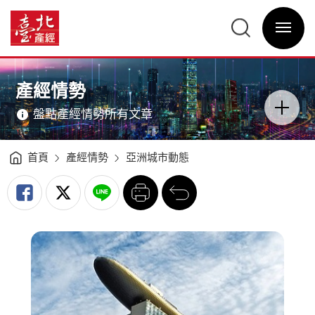
亞
洲
臺
城
北
市
選
產
動
單
經
態
開
資
－
關
訊
東
網
京、
網
主
新
站
意
加
主
境
坡、
選
區
產經情勢
香
單
分
港、
類
上
開
海
盤點產經情勢所有文章
關
（2016Q1）
-
臺
北
產
經
首頁
產經情勢
亞洲城市動態
資
訊
網
列
回
印
前
一
頁