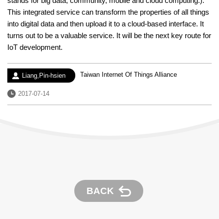
stands for big data, community, mobile and cloud computing.).
This integrated service can transform the properties of all things
into digital data and then upload it to a cloud-based interface. It
turns out to be a valuable service. It will be the next key route for
IoT development.
Experience：
Taiwan Internet Of Things Alliance
Author：
Liang,Pin-hsien
Date：
2017-07-14
BACK