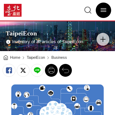
Decipher
IoT,
臺
Initiate
北
New
選
產
Opportunities
單
經
in
開
資
Intelligence
關
訊
-
網
臺
網
Main
北
站
Visual
產
主
Advertising
經
選
TaipeiEcon
資
單
分
訊
類
網
開
Inventory of all articles of TaipeiEcon
關
Home
TaipeiEcon
Business
列
回
印
前
一
頁