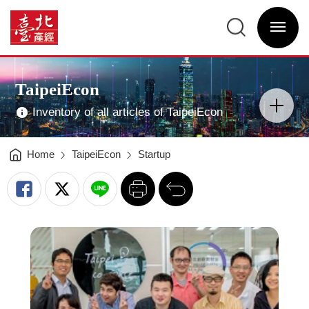
Industry
Works
臺
Hard
北
on
選
產
Innovation
單
經
for
開
資
New
關
訊
R&D
網
－
網
Main
Taipei
站
Visual
Co-
主
Advertising
Space
選
TaipeiEcon
-
單
分
臺
類
北
開
產
Inventory of all articles of TaipeiEcon
關
經
資
訊
網
Home
TaipeiEcon
Startup
列
回
印
前
一
頁