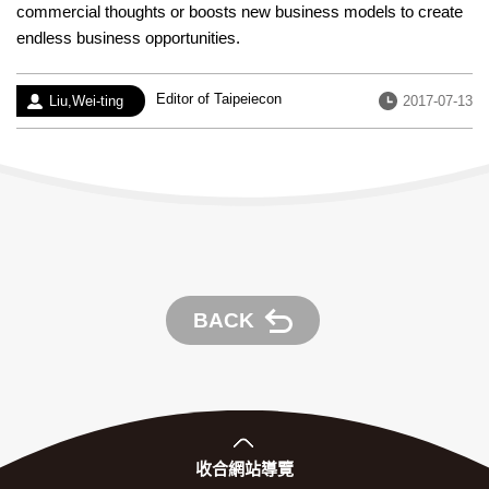
commercial thoughts or boosts new business models to create
endless business opportunities.
Experience：
Editor of Taipeiecon
Author：
Date：
Liu,Wei-ting
2017-07-13
BACK
收合
網站導覽