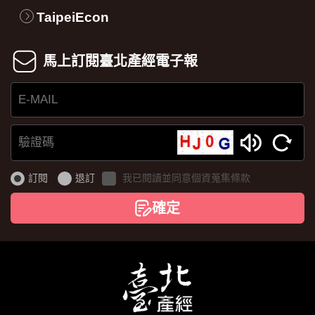
TaipeiEcon
馬上訂閱臺北產經電子報
E-
MAIL
驗
證
訂閱
退訂
我已閱讀並同意個資蒐集條款
碼
確定