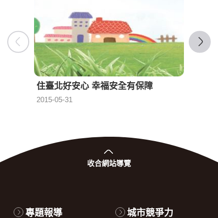
住臺北好安心 幸福安全有保障
臺北
發布日期：
2015-05-31
2015-0
收合
網站導覽
專題報導
城市競爭力