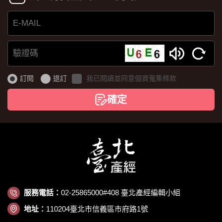
E-
MAIL
驗
證
訂閱
退訂
我已閱讀並同意個資蒐集條款
碼
確定
服務電話：
02-25865000#408 臺北產經編輯小組
地址：
110204臺北市信義區市府路1號