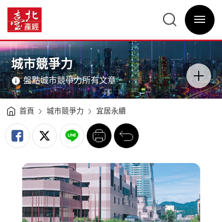
國
際
臺
聲
北
譽
選
產
加
單
經
持
開
資
臺
關
訊
北
網
市
網
主
榮
站
意
登
主
境
名
選
區
城市競爭力
望
單
分
大
類
城
開
-
盤點城市競爭力所有文章
關
臺
北
產
經
資
訊
首頁
城市競爭力
宜居永續
網
列
回
印
前
一
頁