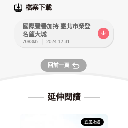
檔案下載
國際聲譽加持 臺北市榮登
名望大城
檔
更
7083kb
2024-12-31
案
新
大
日
小
期
回前一頁
：
：
延伸閱讀
宜居永續