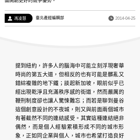
圖開創更好的競爭優勢。
經
臺北產經編輯部
作
發
馮凌慧
2014-04-25
歷：
者：
布
日
期：
提到紐約，許多人的腦海中可能立刻浮現奢華
時尚的第五大道，但相反的也有可能是髒亂又
錯綜複雜的地下鐵；談起新加坡，眼前似乎已
經出現乾淨且充滿秩序感的街道，然而嚴厲的
鞭刑制度卻也讓人驚悚難忘；而若是聊到曼谷
這個創意設計的不夜城，則又與前面兩個城市
有著截然不同的連結感受。其實這種連結絕非
偶然，而是個人經驗累積形成不同的城市形
象，正如同企業與個人，城市也希望打造良好