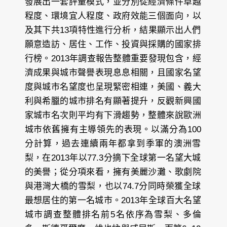
發展出一套評量模式，並分別從經濟條件卓越
程度、環境宜人程度、政府效能三個面向，以
及其下共13項特性進行分析，結果顯示出人們
願意造訪、居住、工作、投資與採購的國家排
行榜。2013年調查報告整體重要發現包含，經
濟成果與城市聲譽表現息息相關，且國家名望
度與城市名望度也呈現緊密相連，美國、義大
利與希臘的城市排名有顯著提升，反觀新興國
家城市名次則平均有下滑趨勢，整體來說歐洲
城市依舊擁有主導領先的表現。以滿分為100
分計算，過去連續兩年都拿到季軍的澳洲雪
梨，在2013年以77.3分摘下全球第一名望大城
的美譽；從分項來看，擁有美麗沙灘、歌劇院
與港灣大橋的雪梨，也以74.7分同時榮獲全球
最想居住的第一名城市。2013年全球百大名望
城市調查整體排名前5名依序為雪梨、多倫