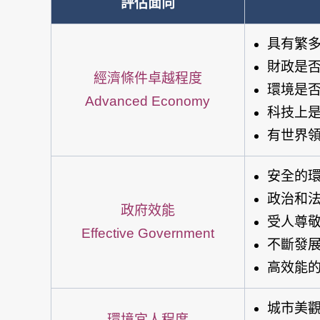
評估面向
具有繁多的獨
財政是否穩定 
經濟條件卓越程度
環境是否有利
Advanced Economy
科技上是否
有世界領先公
安全的環境
政治和法律制
政府效能
受人尊敬的領
Effective Government
不斷發展進步
高效能的運輸
城市美觀 Be
環境宜人程度