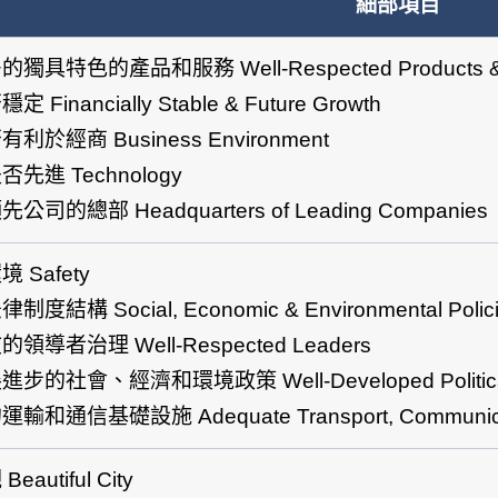
細部項目
具特色的產品和服務 Well-Respected Products & S
Financially Stable & Future Growth
於經商 Business Environment
先進 Technology
司的總部 Headquarters of Leading Companies
 Safety
度結構 Social, Economic & Environmental Polic
導者治理 Well-Respected Leaders
的社會、經濟和環境政策 Well-Developed Political & L
和通信基礎設施 Adequate Transport, Communication
autiful City