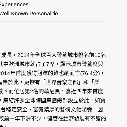
eriences
wn Personalitie
有成長，2014年全球百大聲望城市排名前10名
其中歐洲城市就占了7席，顯示城市聲望度與
4年首度獲得冠軍的維也納而言(76.4分)，
匯集於此，更擁有「世界音樂之都」和「樂
數。而位居第2名的慕尼黑，為近四年來首度
濟實力，集結許多全球跨國集團總部設立於此，如寶
高、社會穩定安全、富有濃厚的藝術文化涵養，因
皆較前一年下滑不少，儘管在經濟發展有不錯的