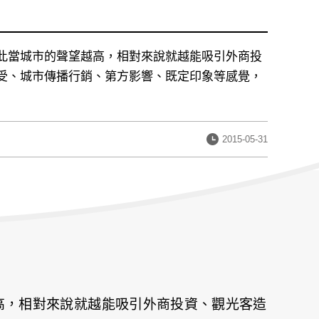
此當城市的聲望越高，相對來說就越能吸引外商投
受、城市傳播行銷、第方影響、既定印象等感覺，
發
2015-05-31
布
日
期：
高，相對來說就越能吸引外商投資、觀光客造