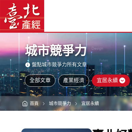
臺
臺
北
北
好
產
聲
經
望
資
全
訊
網
球
網
站
排
主
名
選
大
單
躍
進
主
-
意
臺
境
北
區
產
城市競爭力
經
資
訊
網
盤點城市競爭力所有文章
全部文章
產業經濟
宜居永續
首頁
城市競爭力
宜居永續
:::