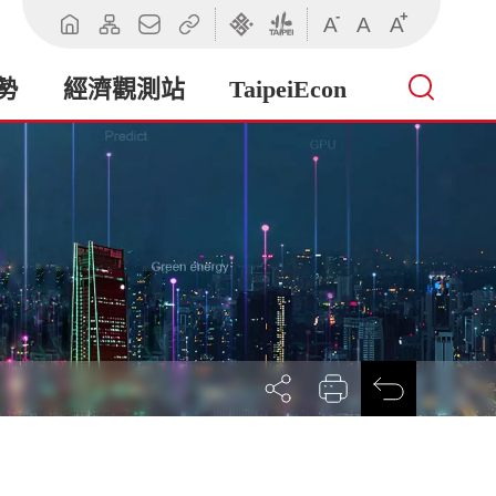
-
+
A
A
A
回
網
聯
相
臺
臺
首
站
絡
關
北
北
頁
導
我
連
市
市
勢
經濟觀測站
TaipeiEcon
覽
們
結
政
政
府
府
產
業
發
展
局
展
列
回
開
印
前
社
一
群
頁
按
鈕