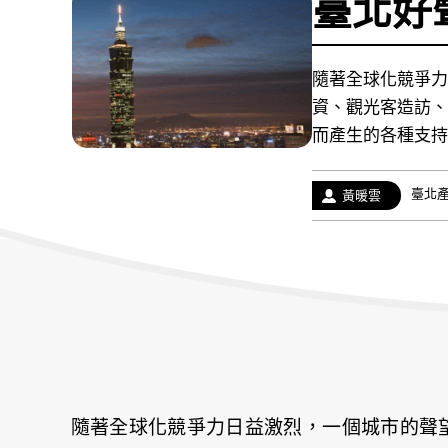
臺北好
隨著全球化競爭力
資、觀光客造訪、
而產生的各種支持
經
臺北
作
黃暖雲
歷：
者：
隨著全球化競爭力日益激烈，一個城市的聲