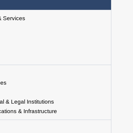
ervices
ies
egal Institutions
s & Infrastructure