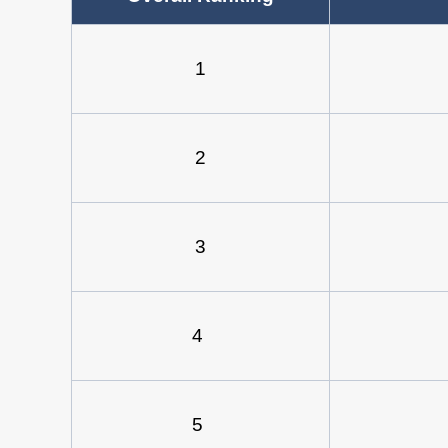
1
2
3
文
章
導
覽
4
5