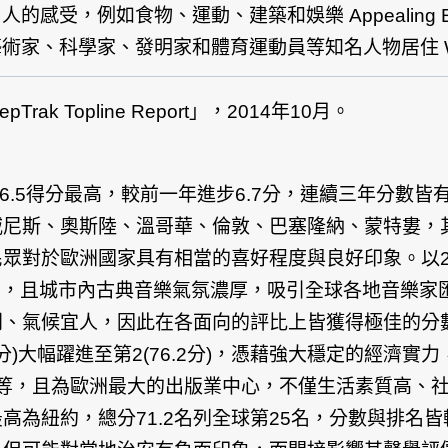
的感受，例如食物、運動、建築和娛樂 Appealing Exp
家、科學家、發明家和體育運動員等知名人物居住 Well-Kno
RepTrak Topline Report」，2014年10月。
6.5得分最高，較前一年進步6.7分，連續三年分數皆
尼斯、奧斯陸、溫哥華、倫敦、巴塞隆納、蒙特婁，
對於歐洲國家具有相當的喜好程度與良好印象。以201
C，且城市內古典音樂氣氛濃厚，吸引全球各地音樂家
、氣候宜人，因此在各面向的評比上皆獲得極佳的分
0分)大幅躍進至第2(76.2分)，憑藉強大穩定的經
Engines等，且為歐洲最大的出版業中心，不僅生活素質
高為紐約，總分71.2名列全球第25名，分數與排名